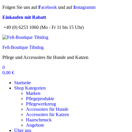
Zum
Folgen Sie uns auf
F
acebook
und auf
I
nstagramm
Inhalt
Einkaufen mit Rabatt
springen
+49 (0) 6253 1060 (Mo - Fr 11 bis 15 Uhr)
Fell-Boutique Tibidog
Pflege und Accessoires für Hunde und Katzen
0
0,00 €
Startseite
Shop Kategorien
Marken
Pflegeprodukte
Pflegewerkzeug
Accessoires für Hunde
Accessoires für Katzen
Haarschmuck
Angebote
Über uns