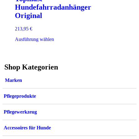
Hundefahrradanhänger
Original
213,95
€
Dieses
Ausführung wählen
Produkt
weist
mehrere
Varianten
Shop Kategorien
auf.
Die
Optionen
Marken
können
auf
der
Pflegeprodukte
Produktseite
gewählt
werden
Pflegewerkzeug
Accessoires für Hunde