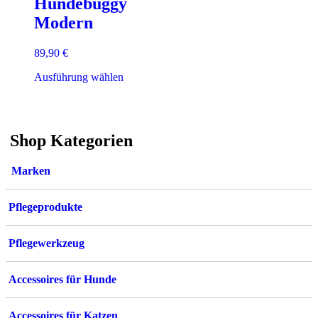
Hundebuggy
Modern
89,90
€
Dieses
Ausführung wählen
Produkt
weist
mehrere
Varianten
Shop Kategorien
auf.
Die
Optionen
Marken
können
auf
der
Pflegeprodukte
Produktseite
gewählt
werden
Pflegewerkzeug
Accessoires für Hunde
Accessoires für Katzen