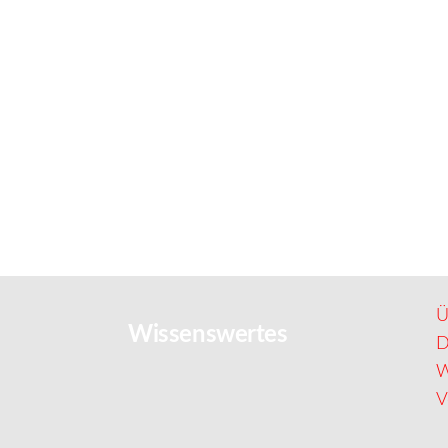
Ü
Wissenswertes
D
W
V