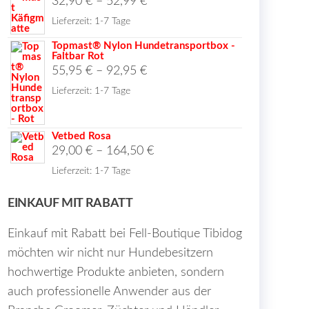
32,90
€
–
52,99
€
Lieferzeit:
1-7 Tage
Topmast® Nylon Hundetransportbox -
Faltbar Rot
55,95
€
–
92,95
€
Lieferzeit:
1-7 Tage
Vetbed Rosa
29,00
€
–
164,50
€
Lieferzeit:
1-7 Tage
EINKAUF MIT RABATT
Einkauf mit Rabatt bei Fell-Boutique Tibidog
möchten wir nicht nur Hundebesitzern
hochwertige Produkte anbieten, sondern
auch professionelle Anwender aus der