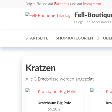
Zum
Folgen Sie uns auf
F
acebook
und auf
I
nstagramm
Inhalt
Fell-Boutiqu
springen
Pflege und Accessoires 
STARTSEITE
SHOP KATEGORIEN
ÜBE
Kratzen
Alle 3 Ergebnisse werden angezeigt
Kratzbaum Big Pole
Kra
55,10
€