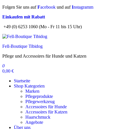
Zum
Folgen Sie uns auf
F
acebook
und auf
I
nstagramm
Inhalt
Einkaufen mit Rabatt
springen
+49 (0) 6253 1060 (Mo - Fr 11 bis 15 Uhr)
Fell-Boutique Tibidog
Pflege und Accessoires für Hunde und Katzen
0
0,00 €
Startseite
Shop Kategorien
Marken
Pflegeprodukte
Pflegewerkzeug
Accessoires für Hunde
Accessoires für Katzen
Haarschmuck
Angebote
Über uns