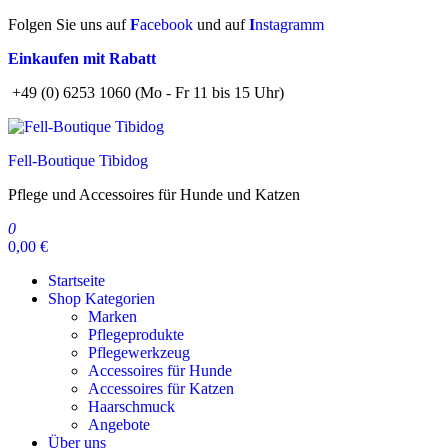
Zum
Folgen Sie uns auf
F
acebook
und auf
I
nstagramm
Inhalt
Einkaufen mit Rabatt
springen
+49 (0) 6253 1060 (Mo - Fr 11 bis 15 Uhr)
Fell-Boutique Tibidog
Pflege und Accessoires für Hunde und Katzen
0
0,00 €
Startseite
Shop Kategorien
Marken
Pflegeprodukte
Pflegewerkzeug
Accessoires für Hunde
Accessoires für Katzen
Haarschmuck
Angebote
Über uns