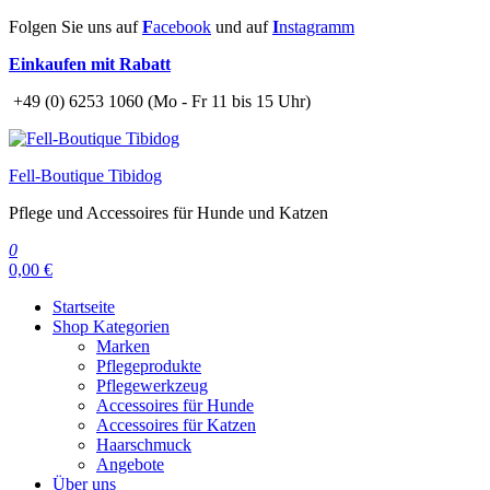
Zum
Folgen Sie uns auf
F
acebook
und auf
I
nstagramm
Inhalt
Einkaufen mit Rabatt
springen
+49 (0) 6253 1060 (Mo - Fr 11 bis 15 Uhr)
Fell-Boutique Tibidog
Pflege und Accessoires für Hunde und Katzen
0
0,00 €
Startseite
Shop Kategorien
Marken
Pflegeprodukte
Pflegewerkzeug
Accessoires für Hunde
Accessoires für Katzen
Haarschmuck
Angebote
Über uns