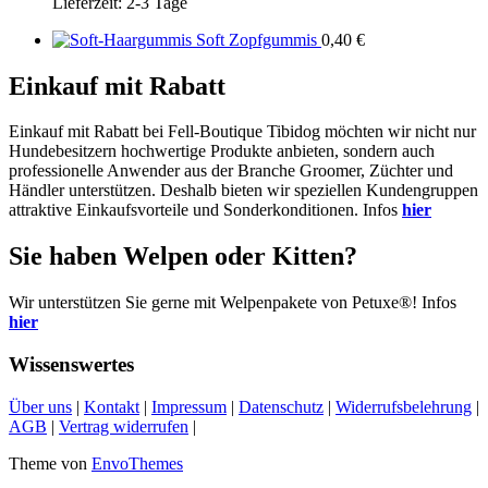
Lieferzeit:
2-3 Tage
Soft Zopfgummis
0,40
€
Einkauf mit Rabatt
Einkauf mit Rabatt bei Fell-Boutique Tibidog möchten wir nicht nur
Hundebesitzern hochwertige Produkte anbieten, sondern auch
professionelle Anwender aus der Branche Groomer, Züchter und
Händler unterstützen. Deshalb bieten wir speziellen Kundengruppen
attraktive Einkaufsvorteile und Sonderkonditionen. Infos
hier
Sie haben Welpen oder Kitten?
Wir unterstützen Sie gerne mit Welpenpakete von Petuxe®! Infos
hier
Wissenswertes
Über uns
|
Kontakt
|
Impressum
|
Datenschutz
|
Widerrufsbelehrung
|
AGB
|
Vertrag widerrufen
|
Theme von
EnvoThemes