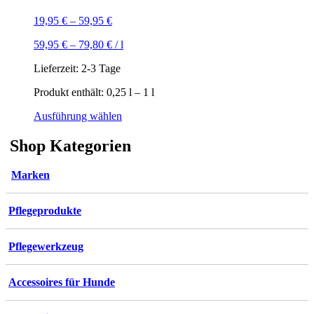
19,95
€
–
59,95
€
59,95
€
–
79,80
€
/
l
Lieferzeit:
2-3 Tage
Produkt enthält: 0,25
l
– 1
l
Dieses
Ausführung wählen
Produkt
weist
Shop Kategorien
mehrere
Varianten
Marken
auf.
Die
Optionen
Pflegeprodukte
können
auf
der
Pflegewerkzeug
Produktseite
gewählt
werden
Accessoires für Hunde