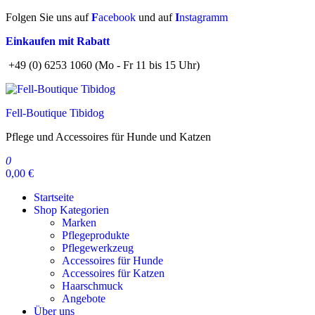
Zum
Folgen Sie uns auf
F
acebook
und auf
I
nstagramm
Inhalt
Einkaufen mit Rabatt
springen
+49 (0) 6253 1060 (Mo - Fr 11 bis 15 Uhr)
Fell-Boutique Tibidog
Pflege und Accessoires für Hunde und Katzen
0
0,00 €
Startseite
Shop Kategorien
Marken
Pflegeprodukte
Pflegewerkzeug
Accessoires für Hunde
Accessoires für Katzen
Haarschmuck
Angebote
Über uns