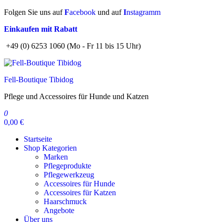
Zum
Folgen Sie uns auf
F
acebook
und auf
I
nstagramm
Inhalt
Einkaufen mit Rabatt
springen
+49 (0) 6253 1060 (Mo - Fr 11 bis 15 Uhr)
Fell-Boutique Tibidog
Pflege und Accessoires für Hunde und Katzen
0
0,00 €
Startseite
Shop Kategorien
Marken
Pflegeprodukte
Pflegewerkzeug
Accessoires für Hunde
Accessoires für Katzen
Haarschmuck
Angebote
Über uns