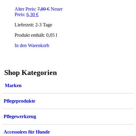
Ursprünglicher
Alter Preis:
7,80
€
Neuer
Aktueller
Preis
Preis:
6,30
€
Preis
war:
Lieferzeit:
2-3 Tage
ist:
7,80 €
6,30 €.
Produkt enthält: 0,05
l
In den Warenkorb
Shop Kategorien
Marken
Pflegeprodukte
Pflegewerkzeug
Accessoires für Hunde