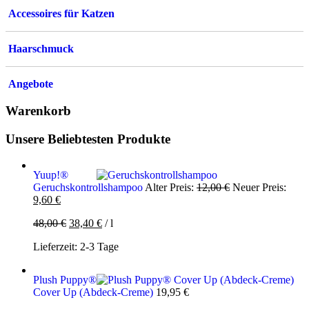
Accessoires für Katzen
Haarschmuck
Angebote
Warenkorb
Unsere Beliebtesten Produkte
Yuup!®
Ursprünglicher
Geruchskontrollshampoo
Alter Preis:
12,00
€
Neuer Preis:
Aktueller
Preis
9,60
€
Preis
war:
48,00
€
38,40
€
/
l
ist:
12,00 €
9,60 €.
Lieferzeit:
2-3 Tage
Plush Puppy®
Cover Up (Abdeck-Creme)
19,95
€