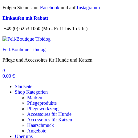
Zum
Folgen Sie uns auf
F
acebook
und auf
I
nstagramm
Inhalt
Einkaufen mit Rabatt
springen
+49 (0) 6253 1060 (Mo - Fr 11 bis 15 Uhr)
Fell-Boutique Tibidog
Pflege und Accessoires für Hunde und Katzen
0
0,00 €
Startseite
Shop Kategorien
Marken
Pflegeprodukte
Pflegewerkzeug
Accessoires für Hunde
Accessoires für Katzen
Haarschmuck
Angebote
Über uns