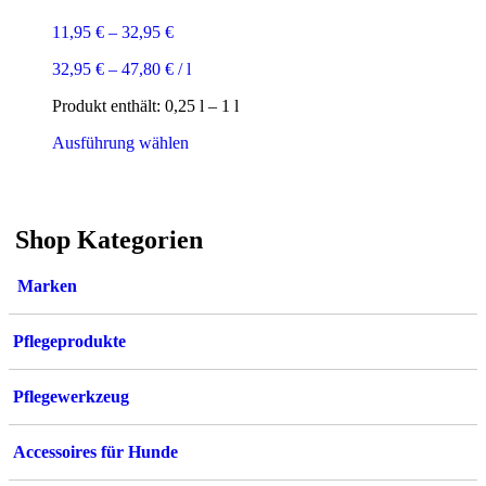
11,95
€
–
32,95
€
32,95
€
–
47,80
€
/
l
Produkt enthält: 0,25
l
– 1
l
Dieses
Ausführung wählen
Produkt
weist
mehrere
Varianten
Shop Kategorien
auf.
Die
Optionen
Marken
können
auf
der
Pflegeprodukte
Produktseite
gewählt
werden
Pflegewerkzeug
Accessoires für Hunde