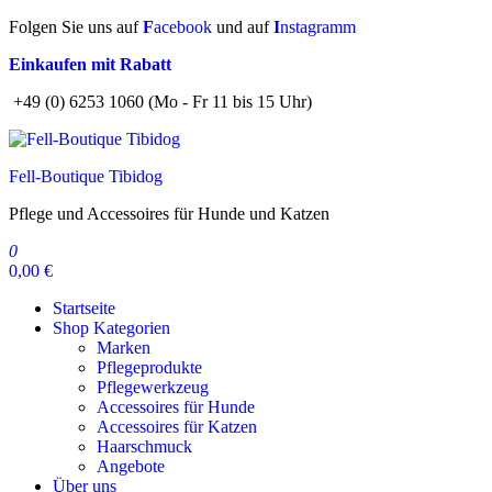
Zum
Folgen Sie uns auf
F
acebook
und auf
I
nstagramm
Inhalt
Einkaufen mit Rabatt
springen
+49 (0) 6253 1060 (Mo - Fr 11 bis 15 Uhr)
Fell-Boutique Tibidog
Pflege und Accessoires für Hunde und Katzen
0
0,00 €
Startseite
Shop Kategorien
Marken
Pflegeprodukte
Pflegewerkzeug
Accessoires für Hunde
Accessoires für Katzen
Haarschmuck
Angebote
Über uns