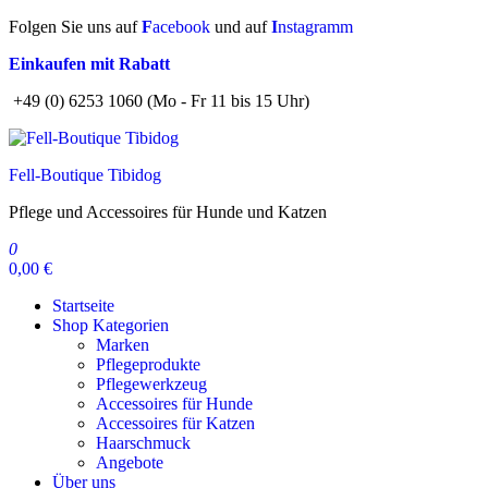
Zum
Folgen Sie uns auf
F
acebook
und auf
I
nstagramm
Inhalt
Einkaufen mit Rabatt
springen
+49 (0) 6253 1060 (Mo - Fr 11 bis 15 Uhr)
Fell-Boutique Tibidog
Pflege und Accessoires für Hunde und Katzen
0
0,00 €
Startseite
Shop Kategorien
Marken
Pflegeprodukte
Pflegewerkzeug
Accessoires für Hunde
Accessoires für Katzen
Haarschmuck
Angebote
Über uns