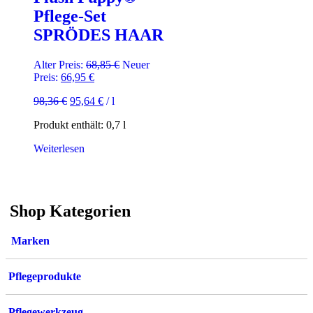
Pflege-Set
SPRÖDES HAAR
Ursprünglicher
Alter Preis:
68,85
€
Neuer
Aktueller
Preis
Preis:
66,95
€
Preis
war:
98,36
€
95,64
€
/
l
ist:
68,85 €
66,95 €.
Produkt enthält: 0,7
l
Weiterlesen
Shop Kategorien
Marken
Pflegeprodukte
Pflegewerkzeug