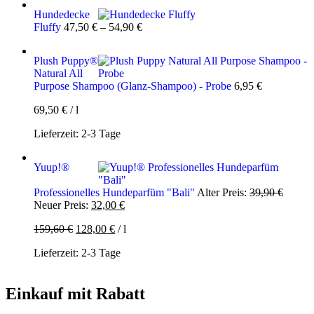
Hundedecke
Fluffy
47,50
€
–
54,90
€
Plush Puppy®
Natural All
Purpose Shampoo (Glanz-Shampoo) - Probe
6,95
€
69,50
€
/
l
Lieferzeit:
2-3 Tage
Yuup!®
Ursprü
Professionelles Hundeparfüm "Bali"
Alter Preis:
39,90
€
Aktueller
Preis
Neuer Preis:
32,00
€
Preis
war:
159,60
€
128,00
€
/
l
ist:
39,90 
32,00 €.
Lieferzeit:
2-3 Tage
Einkauf mit Rabatt