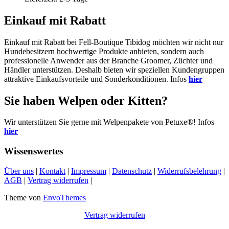
147,95 €
99,95 €.
Einkauf mit Rabatt
Einkauf mit Rabatt bei Fell-Boutique Tibidog möchten wir nicht nur
Hundebesitzern hochwertige Produkte anbieten, sondern auch
professionelle Anwender aus der Branche Groomer, Züchter und
Händler unterstützen. Deshalb bieten wir speziellen Kundengruppen
attraktive Einkaufsvorteile und Sonderkonditionen. Infos
hier
Sie haben Welpen oder Kitten?
Wir unterstützen Sie gerne mit Welpenpakete von Petuxe®! Infos
hier
Wissenswertes
Über uns
|
Kontakt
|
Impressum
|
Datenschutz
|
Widerrufsbelehrung
|
AGB
|
Vertrag widerrufen
|
Theme von
EnvoThemes
Vertrag widerrufen