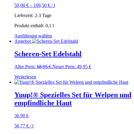
50,00
€
–
109,50
€
/
l
Lieferzeit:
2-3 Tage
Produkt enthält: 0,1
l
Dieses
Ausführung wählen
Produkt
Angebot
weist
mehrere
Scheren-Set Edelstahl
Varianten
auf.
Ursprünglicher
Aktueller
Alter Preis:
68,95
€
Neuer Preis:
49,95
€
Die
Preis
Preis
Optionen
Weiterlesen
war:
ist:
können
68,95 €
49,95 €.
auf
der
Yuup!® Spezielles Set für Welpen und
Produktseite
gewählt
empfindliche Haut
werden
36,90
€
56,77
€
/
l