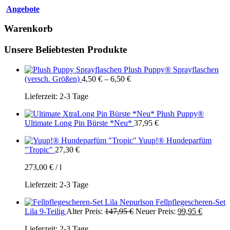
Angebote
Warenkorb
Unsere Beliebtesten Produkte
Plush Puppy® Sprayflaschen
(versch. Größen)
4,50
€
–
6,50
€
Lieferzeit:
2-3 Tage
Plush Puppy®
Ultimate Long Pin Bürste *Neu*
37,95
€
Yuup!® Hundeparfüm
"Tropic"
27,30
€
273,00
€
/
l
Lieferzeit:
2-3 Tage
Nepurlson Fellpflegescheren-Set
Ursprünglicher
Aktuelle
Lila 9-Teilig
Alter Preis:
147,95
€
Neuer Preis:
99,95
€
Preis
Preis
Lieferzeit:
2-3 Tage
war:
ist: