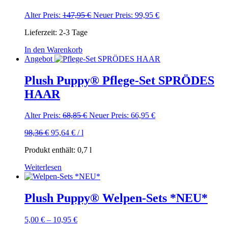
Ursprünglicher
Aktueller
Alter Preis:
147,95
€
Neuer Preis:
99,95
€
Preis
Preis
Lieferzeit:
2-3 Tage
war:
ist:
147,95 €
99,95 €.
In den Warenkorb
Angebot
Plush Puppy® Pflege-Set SPRÖDES
HAAR
Ursprünglicher
Aktueller
Alter Preis:
68,85
€
Neuer Preis:
66,95
€
Preis
Preis
98,36
€
95,64
€
/
l
war:
ist:
68,85 €
66,95 €.
Produkt enthält: 0,7
l
Weiterlesen
Plush Puppy® Welpen-Sets *NEU*
5,00
€
–
10,95
€