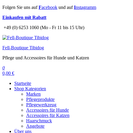
Zum
Folgen Sie uns auf
F
acebook
und auf
I
nstagramm
Inhalt
Einkaufen mit Rabatt
springen
+49 (0) 6253 1060 (Mo - Fr 11 bis 15 Uhr)
Fell-Boutique Tibidog
Pflege und Accessoires für Hunde und Katzen
0
0,00 €
Startseite
Shop Kategorien
Marken
Pflegeprodukte
Pflegewerkzeug
Accessoires für Hunde
Accessoires für Katzen
Haarschmuck
Angebote
Über uns