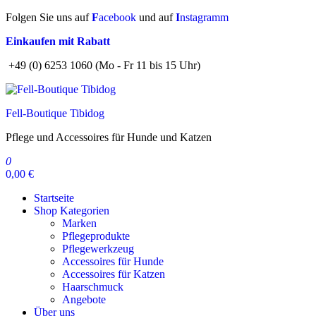
Zum
Folgen Sie uns auf
F
acebook
und auf
I
nstagramm
Inhalt
Einkaufen mit Rabatt
springen
+49 (0) 6253 1060 (Mo - Fr 11 bis 15 Uhr)
Fell-Boutique Tibidog
Pflege und Accessoires für Hunde und Katzen
0
0,00 €
Startseite
Shop Kategorien
Marken
Pflegeprodukte
Pflegewerkzeug
Accessoires für Hunde
Accessoires für Katzen
Haarschmuck
Angebote
Über uns