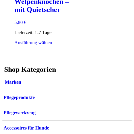
Welpenknochen –
mit Quietscher
5,80
€
Lieferzeit:
1-7 Tage
Dieses
Ausführung wählen
Produkt
weist
mehrere
Varianten
Shop Kategorien
auf.
Die
Optionen
Marken
können
auf
der
Pflegeprodukte
Produktseite
gewählt
werden
Pflegewerkzeug
Accessoires für Hunde