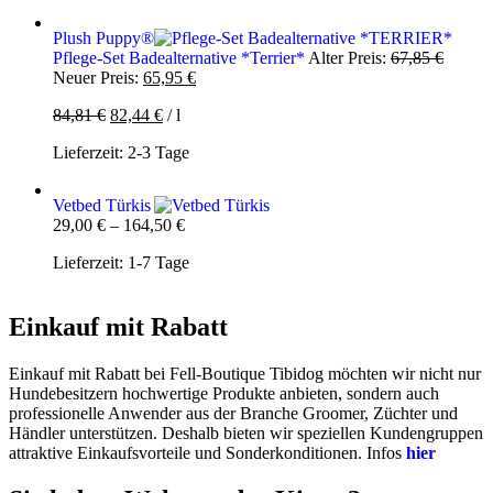
Plush Puppy®
Ursprü
Pflege-Set Badealternative *Terrier*
Alter Preis:
67,85
€
Aktueller
Preis
Neuer Preis:
65,95
€
Preis
war:
84,81
€
82,44
€
/
l
ist:
67,85 
65,95 €.
Lieferzeit:
2-3 Tage
Vetbed Türkis
29,00
€
–
164,50
€
Lieferzeit:
1-7 Tage
Einkauf mit Rabatt
Einkauf mit Rabatt bei Fell-Boutique Tibidog möchten wir nicht nur
Hundebesitzern hochwertige Produkte anbieten, sondern auch
professionelle Anwender aus der Branche Groomer, Züchter und
Händler unterstützen. Deshalb bieten wir speziellen Kundengruppen
attraktive Einkaufsvorteile und Sonderkonditionen. Infos
hier