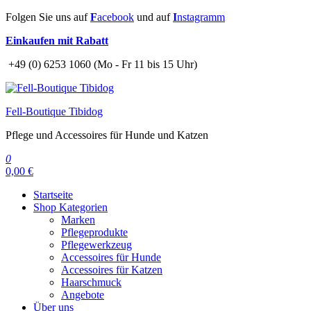
Zum
Folgen Sie uns auf
F
acebook
und auf
I
nstagramm
Inhalt
Einkaufen mit Rabatt
springen
+49 (0) 6253 1060 (Mo - Fr 11 bis 15 Uhr)
Fell-Boutique Tibidog
Pflege und Accessoires für Hunde und Katzen
0
0,00 €
Startseite
Shop Kategorien
Marken
Pflegeprodukte
Pflegewerkzeug
Accessoires für Hunde
Accessoires für Katzen
Haarschmuck
Angebote
Über uns