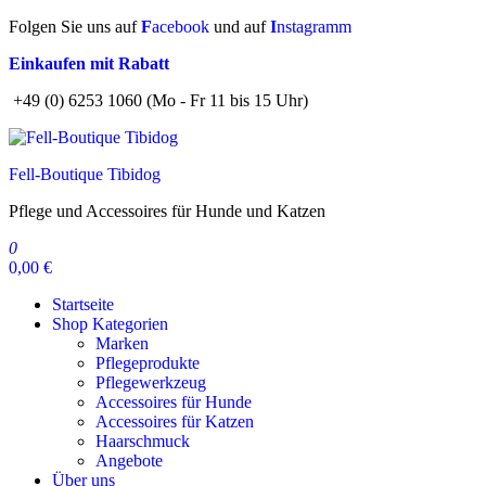
Zum
Folgen Sie uns auf
F
acebook
und auf
I
nstagramm
Inhalt
Einkaufen mit Rabatt
springen
+49 (0) 6253 1060 (Mo - Fr 11 bis 15 Uhr)
Fell-Boutique Tibidog
Pflege und Accessoires für Hunde und Katzen
0
0,00 €
Startseite
Shop Kategorien
Marken
Pflegeprodukte
Pflegewerkzeug
Accessoires für Hunde
Accessoires für Katzen
Haarschmuck
Angebote
Über uns