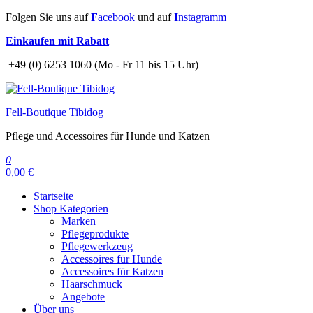
Zum
Folgen Sie uns auf
F
acebook
und auf
I
nstagramm
Inhalt
Einkaufen mit Rabatt
springen
+49 (0) 6253 1060 (Mo - Fr 11 bis 15 Uhr)
Fell-Boutique Tibidog
Pflege und Accessoires für Hunde und Katzen
0
0,00 €
Startseite
Shop Kategorien
Marken
Pflegeprodukte
Pflegewerkzeug
Accessoires für Hunde
Accessoires für Katzen
Haarschmuck
Angebote
Über uns