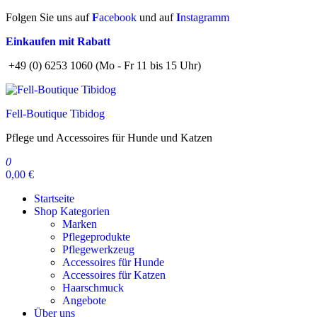
Zum
Folgen Sie uns auf
F
acebook
und auf
I
nstagramm
Inhalt
Einkaufen mit Rabatt
springen
+49 (0) 6253 1060 (Mo - Fr 11 bis 15 Uhr)
Fell-Boutique Tibidog
Pflege und Accessoires für Hunde und Katzen
0
0,00 €
Startseite
Shop Kategorien
Marken
Pflegeprodukte
Pflegewerkzeug
Accessoires für Hunde
Accessoires für Katzen
Haarschmuck
Angebote
Über uns