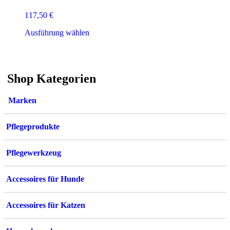
117,50
€
Dieses
Ausführung wählen
Produkt
weist
mehrere
Varianten
Shop Kategorien
auf.
Die
Optionen
Marken
können
auf
der
Pflegeprodukte
Produktseite
gewählt
werden
Pflegewerkzeug
Accessoires für Hunde
Accessoires für Katzen