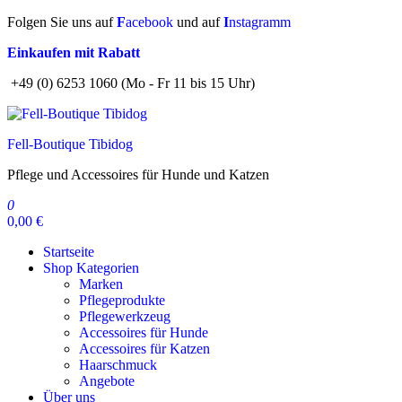
Zum
Folgen Sie uns auf
F
acebook
und auf
I
nstagramm
Inhalt
Einkaufen mit Rabatt
springen
+49 (0) 6253 1060 (Mo - Fr 11 bis 15 Uhr)
Fell-Boutique Tibidog
Pflege und Accessoires für Hunde und Katzen
0
0,00 €
Startseite
Shop Kategorien
Marken
Pflegeprodukte
Pflegewerkzeug
Accessoires für Hunde
Accessoires für Katzen
Haarschmuck
Angebote
Über uns