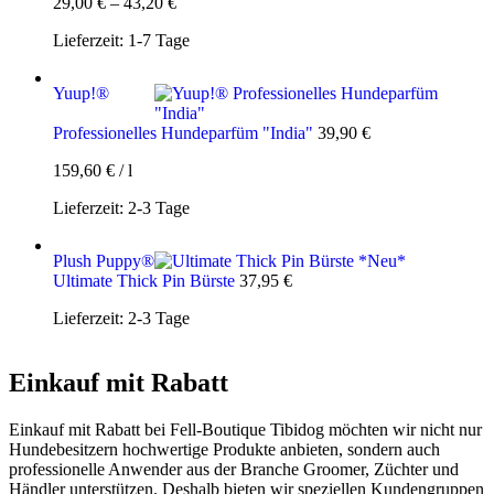
29,00
€
–
43,20
€
Lieferzeit:
1-7 Tage
Yuup!®
Professionelles Hundeparfüm "India"
39,90
€
159,60
€
/
l
Lieferzeit:
2-3 Tage
Plush Puppy®
Ultimate Thick Pin Bürste
37,95
€
Lieferzeit:
2-3 Tage
Einkauf mit Rabatt
Einkauf mit Rabatt bei Fell-Boutique Tibidog möchten wir nicht nur
Hundebesitzern hochwertige Produkte anbieten, sondern auch
professionelle Anwender aus der Branche Groomer, Züchter und
Händler unterstützen. Deshalb bieten wir speziellen Kundengruppen