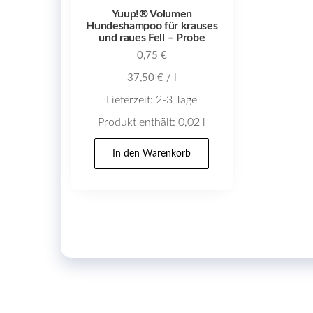
Yuup!® Volumen
Hundeshampoo für krauses
und raues Fell – Probe
0,75
€
37,50
€
/
l
Lieferzeit:
2-3 Tage
Produkt enthält: 0,02
l
In den Warenkorb