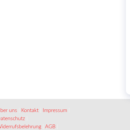
ber uns
|
Kontakt
|
Impressum
|
atenschutz
|
iderrufsbelehrung
|
AGB
|