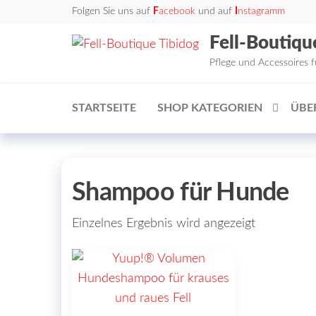
Zum
Folgen Sie uns auf
F
acebook
und auf
I
nstagramm
Inhalt
Fell-Boutiqu
springen
Pflege und Accessoires 
STARTSEITE
SHOP KATEGORIEN
ÜBE
Shampoo für Hunde
Einzelnes Ergebnis wird angezeigt