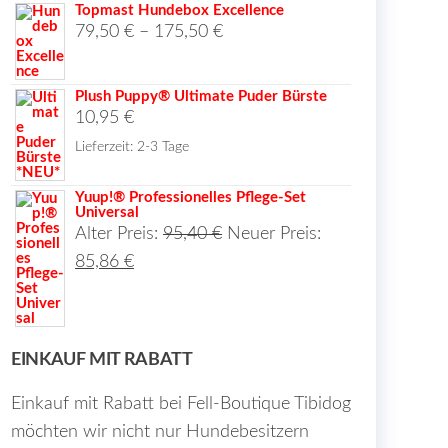
Topmast Hundebox Excellence
79,50
€
–
175,50
€
Plush Puppy® Ultimate Puder Bürste
10,95
€
Lieferzeit:
2-3 Tage
Yuup!® Professionelles Pflege-Set
Universal
Ursprünglicher
Alter Preis:
95,40
€
Neuer Preis:
Aktueller
Preis
85,86
€
Preis
war:
ist:
95,40 €
85,86 €.
EINKAUF MIT RABATT
Einkauf mit Rabatt bei Fell-Boutique Tibidog
möchten wir nicht nur Hundebesitzern