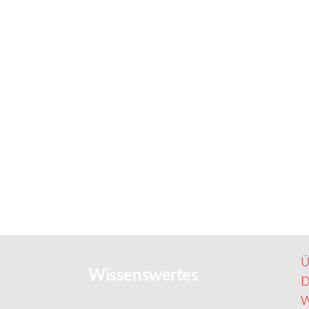
Ü
Wissenswertes
D
W