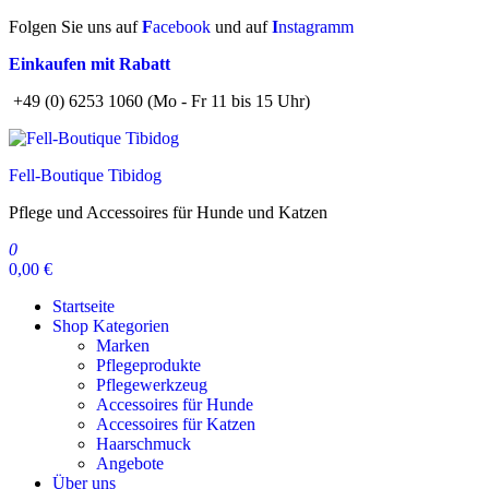
Zum
Folgen Sie uns auf
F
acebook
und auf
I
nstagramm
Inhalt
Einkaufen mit Rabatt
springen
+49 (0) 6253 1060 (Mo - Fr 11 bis 15 Uhr)
Fell-Boutique Tibidog
Pflege und Accessoires für Hunde und Katzen
0
0,00 €
Startseite
Shop Kategorien
Marken
Pflegeprodukte
Pflegewerkzeug
Accessoires für Hunde
Accessoires für Katzen
Haarschmuck
Angebote
Über uns