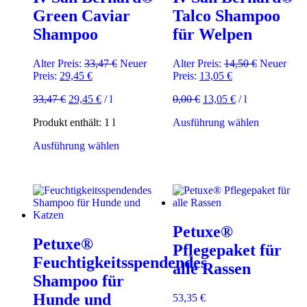
Green Caviar
Talco Shampoo
Shampoo
für Welpen
Ursprünglicher
Ursprüngli
Alter Preis:
33,47
€
Neuer
Alter Preis:
14,50
€
Neuer
Aktueller
Preis
Aktueller
Preis
Preis:
29,45
€
Preis:
13,05
€
Preis
war:
Preis
war:
Ursprünglicher
Aktueller
Ursprünglicher
Aktueller
33,47
€
29,45
€
/
l
0,00
€
13,05
€
/
l
ist:
33,47 €
ist:
14,50 €
Preis
Preis
Preis
Preis
29,45 €.
13,05 €.
Dieses
Produkt enthält: 1
l
Ausführung wählen
war:
ist:
war:
ist:
Produkt
33,47 €
29,45 €.
0,00 €
13,05 €.
Dieses
Ausführung wählen
weist
Produkt
mehrere
weist
Varianten
mehrere
auf.
Varianten
Die
auf.
Optionen
Die
können
Petuxe®
Optionen
auf
Petuxe®
können
der
Pflegepaket für
auf
Produktsei
Feuchtigkeitsspendendes
alle Rassen
der
gewählt
Shampoo für
Produktseite
werden
gewählt
Hunde und
53,35
€
werden