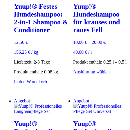
Optionen
auf
Yuup!® Festes
Yuup!®
können
der
auf
Hundeshampoo:
Hundeshampoo
Produktseite
der
gewählt
2-in-1 Shampoo &
für krauses und
Produktsei
werden
gewählt
Conditioner
raues Fell
werden
12,50
€
10,00
€
–
20,00
€
156,25
€
/
kg
40,00
€
/
l
Lieferzeit:
2-3 Tage
Produkt enthält: 0,25
l
– 0,5
l
Dieses
Produkt enthält: 0,08
kg
Ausführung wählen
Produkt
In den Warenkorb
weist
mehrere
Varianten
auf.
Angebot
Angebot
Die
Optionen
können
auf
Yuup!®
Yuup!®
der
Produktsei