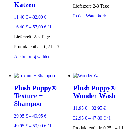
Katzen
Lieferzeit:
2-3 Tage
In den Warenkorb
11,40
€
–
82,00
€
16,40
€
–
57,00
€
/
l
Lieferzeit:
2-3 Tage
Produkt enthält: 0,2
l
– 5
l
Dieses
Ausführung wählen
Produkt
weist
mehrere
Varianten
auf.
Plush Puppy®
Plush Puppy®
Die
Optionen
Texture +
Wonder Wash
können
Shampoo
auf
11,95
€
–
32,95
€
der
Produktseite
29,95
€
–
49,95
€
32,95
€
–
47,80
€
/
l
gewählt
werden
49,95
€
–
59,90
€
/
l
Produkt enthält: 0,25
l
– 1
l