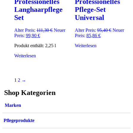
Professionelles
Professionelles
gewählt
Langhaarpflege
Pflege-Set
werden
Set
Universal
Ursprünglicher
Ursprüngli
Alter Preis:
111,30
€
Neuer
Alter Preis:
95,40
€
Neuer
Aktueller
Preis
Aktueller
Preis
Preis:
99,90
€
Preis:
85,86
€
Preis
war:
Preis
war:
Produkt enthält: 2,25
l
Weiterlesen
ist:
111,30 €
ist:
95,40 €
99,90 €.
85,86 €.
Weiterlesen
1
2
→
Shop Kategorien
Marken
Pflegeprodukte