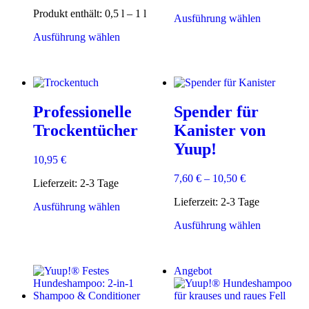
Produkt enthält: 0,5
l
– 1
l
Dieses
Ausführung wählen
Produkt
Dieses
Ausführung wählen
weist
Produkt
mehrere
weist
Varianten
mehrere
auf.
Varianten
Die
auf.
Optionen
Professionelle
Spender für
Die
können
Optionen
Trockentücher
Kanister von
auf
können
der
Yuup!
auf
Produktsei
10,95
€
der
gewählt
Produktseite
7,60
€
–
10,50
€
werden
Lieferzeit:
2-3 Tage
gewählt
werden
Lieferzeit:
2-3 Tage
Dieses
Ausführung wählen
Produkt
Dieses
Ausführung wählen
weist
Produkt
mehrere
weist
Varianten
mehrere
auf.
Angebot
Varianten
Die
auf.
Optionen
Die
können