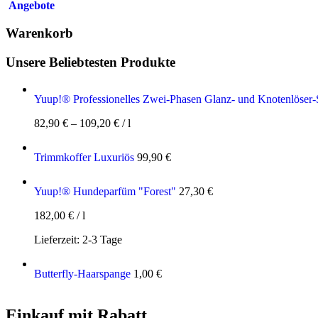
Angebote
Warenkorb
Unsere Beliebtesten Produkte
Yuup!® Professionelles Zwei-Phasen Glanz- und Knotenlöser-
82,90
€
–
109,20
€
/
l
Trimmkoffer Luxuriös
99,90
€
Yuup!® Hundeparfüm "Forest"
27,30
€
182,00
€
/
l
Lieferzeit:
2-3 Tage
Butterfly-Haarspange
1,00
€
Einkauf mit Rabatt