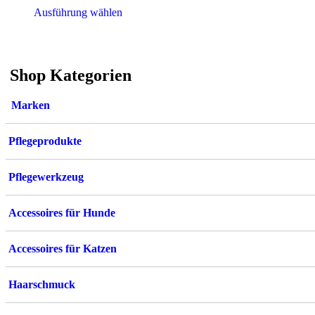
Dieses
Ausführung wählen
Produkt
weist
mehrere
Varianten
Shop Kategorien
auf.
Die
Optionen
Marken
können
auf
der
Pflegeprodukte
Produktseite
gewählt
werden
Pflegewerkzeug
Accessoires für Hunde
Accessoires für Katzen
Haarschmuck