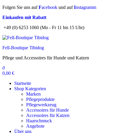
Zum
Folgen Sie uns auf
F
acebook
und auf
I
nstagramm
Inhalt
Einkaufen mit Rabatt
springen
+49 (0) 6253 1060 (Mo - Fr 11 bis 15 Uhr)
Fell-Boutique Tibidog
Pflege und Accessoires für Hunde und Katzen
0
0,00 €
Startseite
Shop Kategorien
Marken
Pflegeprodukte
Pflegewerkzeug
Accessoires für Hunde
Accessoires für Katzen
Haarschmuck
Angebote
Über uns