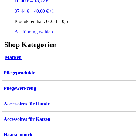
10,00
€
–
18,72
€
37,44
€
–
40,00
€
/
l
Produkt enthält: 0,25
l
– 0,5
l
Dieses
Ausführung wählen
Produkt
weist
Shop Kategorien
mehrere
Varianten
Marken
auf.
Die
Optionen
Pflegeprodukte
können
auf
der
Pflegewerkzeug
Produktseite
gewählt
werden
Accessoires für Hunde
Accessoires für Katzen
Haarschmuck