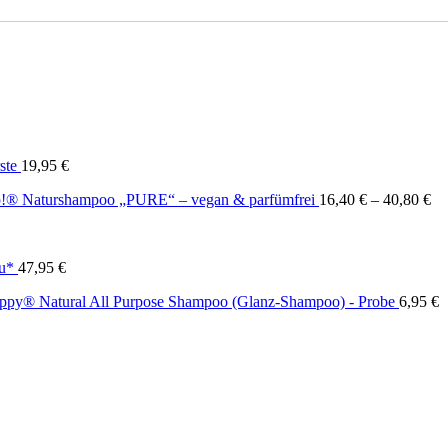
ste
19,95
€
!® Naturshampoo „PURE“ – vegan & parfümfrei
16,40
€
–
40,80
€
u*
47,95
€
ppy® Natural All Purpose Shampoo (Glanz-Shampoo) - Probe
6,95
€