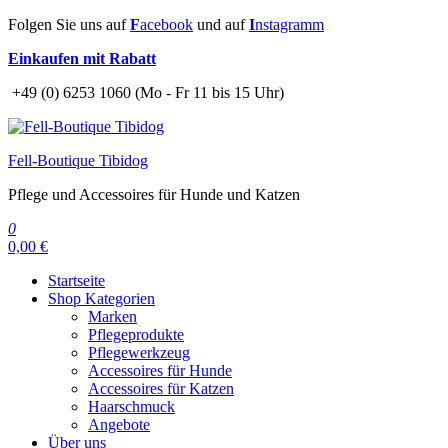
Zum
Folgen Sie uns auf
F
acebook
und auf
I
nstagramm
Inhalt
Einkaufen mit Rabatt
springen
+49 (0) 6253 1060 (Mo - Fr 11 bis 15 Uhr)
Fell-Boutique Tibidog
Pflege und Accessoires für Hunde und Katzen
0
0,00 €
Startseite
Shop Kategorien
Marken
Pflegeprodukte
Pflegewerkzeug
Accessoires für Hunde
Accessoires für Katzen
Haarschmuck
Angebote
Über uns