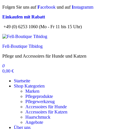
Zum
Folgen Sie uns auf
F
acebook
und auf
I
nstagramm
Inhalt
Einkaufen mit Rabatt
springen
+49 (0) 6253 1060 (Mo - Fr 11 bis 15 Uhr)
Fell-Boutique Tibidog
Pflege und Accessoires für Hunde und Katzen
0
0,00 €
Startseite
Shop Kategorien
Marken
Pflegeprodukte
Pflegewerkzeug
Accessoires für Hunde
Accessoires für Katzen
Haarschmuck
Angebote
Über uns