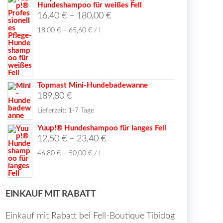
Hundeshampoo für weißes Fell
16,40
€
–
180,00
€
18,00
€
–
65,60
€
/
l
Topmast Mini-Hundebadewanne
189,80
€
Lieferzeit:
1-7 Tage
Yuup!® Hundeshampoo für langes Fell
12,50
€
–
23,40
€
46,80
€
–
50,00
€
/
l
EINKAUF MIT RABATT
Einkauf mit Rabatt bei Fell-Boutique Tibidog