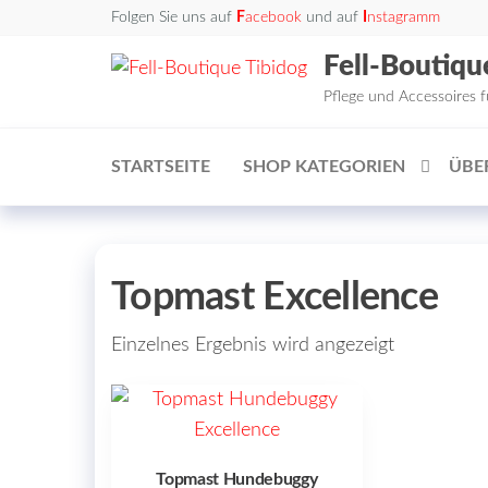
Zum
Folgen Sie uns auf
F
acebook
und auf
I
nstagramm
Inhalt
Fell-Boutiqu
springen
Pflege und Accessoires 
STARTSEITE
SHOP KATEGORIEN
ÜBE
Topmast Excellence
Einzelnes Ergebnis wird angezeigt
Topmast Hundebuggy