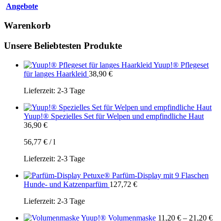
Angebote
Warenkorb
Unsere Beliebtesten Produkte
Yuup!® Pflegeset
für langes Haarkleid
38,90
€
Lieferzeit:
2-3 Tage
Yuup!® Spezielles Set für Welpen und empfindliche Haut
36,90
€
56,77
€
/
l
Lieferzeit:
2-3 Tage
Petuxe® Parfüm-Display mit 9 Flaschen
Hunde- und Katzenparfüm
127,72
€
Lieferzeit:
2-3 Tage
Yuup!® Volumenmaske
11,20
€
–
21,20
€