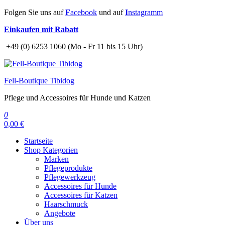
Zum
Folgen Sie uns auf
F
acebook
und auf
I
nstagramm
Inhalt
Einkaufen mit Rabatt
springen
+49 (0) 6253 1060 (Mo - Fr 11 bis 15 Uhr)
Fell-Boutique Tibidog
Pflege und Accessoires für Hunde und Katzen
0
0,00 €
Startseite
Shop Kategorien
Marken
Pflegeprodukte
Pflegewerkzeug
Accessoires für Hunde
Accessoires für Katzen
Haarschmuck
Angebote
Über uns