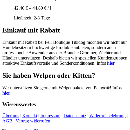
42,40
€
–
44,80
€
/
l
Lieferzeit:
2-3 Tage
Einkauf mit Rabatt
Einkauf mit Rabatt bei Fell-Boutique Tibidog möchten wir nicht nur
Hundebesitzern hochwertige Produkte anbieten, sondern auch
professionelle Anwender aus der Branche Groomer, Züchter und
Händler unterstützen. Deshalb bieten wir speziellen Kundengruppen
attraktive Einkaufsvorteile und Sonderkonditionen. Infos
hier
Sie haben Welpen oder Kitten?
Wir unterstützen Sie gerne mit Welpenpakete von Petuxe®! Infos
hier
Wissenswertes
Über uns
|
Kontakt
|
Impressum
|
Datenschutz
|
Widerrufsbelehrung
|
AGB
|
Vertrag widerrufen
|