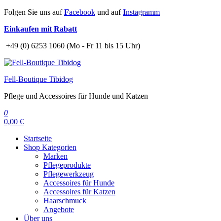
Zum
Folgen Sie uns auf
F
acebook
und auf
I
nstagramm
Inhalt
Einkaufen mit Rabatt
springen
+49 (0) 6253 1060 (Mo - Fr 11 bis 15 Uhr)
Fell-Boutique Tibidog
Pflege und Accessoires für Hunde und Katzen
0
0,00 €
Startseite
Shop Kategorien
Marken
Pflegeprodukte
Pflegewerkzeug
Accessoires für Hunde
Accessoires für Katzen
Haarschmuck
Angebote
Über uns