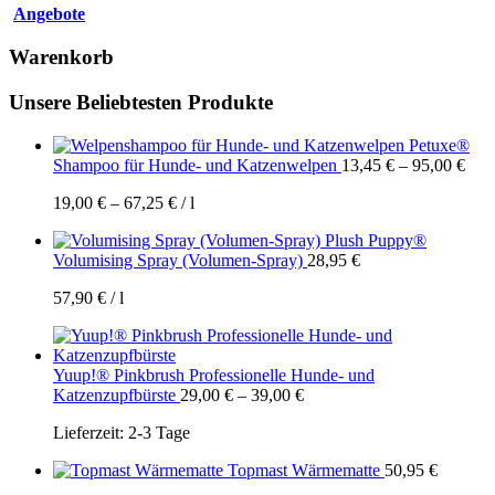
Angebote
Warenkorb
Unsere Beliebtesten Produkte
Petuxe®
Shampoo für Hunde- und Katzenwelpen
13,45
€
–
95,00
€
19,00
€
–
67,25
€
/
l
Plush Puppy®
Volumising Spray (Volumen-Spray)
28,95
€
57,90
€
/
l
Yuup!® Pinkbrush Professionelle Hunde- und
Katzenzupfbürste
29,00
€
–
39,00
€
Lieferzeit:
2-3 Tage
Topmast Wärmematte
50,95
€