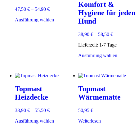
Komfort &
47,50
€
–
54,90
€
Hygiene für jeden
Dieses
Ausführung wählen
Hund
Produkt
weist
38,90
€
–
58,50
€
mehrere
Varianten
Lieferzeit:
1-7 Tage
auf.
Die
Dieses
Ausführung wählen
Optionen
Produkt
können
weist
auf
mehrere
der
Varianten
Produktseite
auf.
gewählt
Topmast
Topmast
Die
werden
Optionen
Heizdecke
Wärmematte
können
auf
38,90
€
–
55,50
€
50,95
€
der
Produktsei
Dieses
Ausführung wählen
Weiterlesen
gewählt
Produkt
werden
weist
mehrere