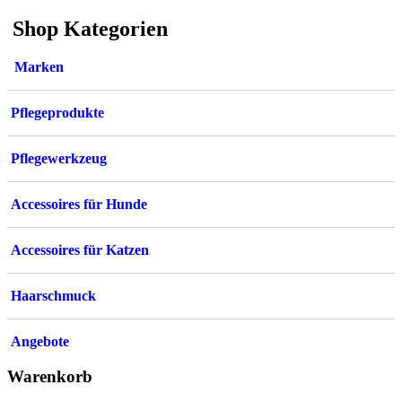
Varianten
Shop Kategorien
auf.
Die
Optionen
Marken
können
auf
der
Pflegeprodukte
Produktseite
gewählt
werden
Pflegewerkzeug
Accessoires für Hunde
Accessoires für Katzen
Haarschmuck
Angebote
Warenkorb