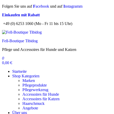
Zum
Folgen Sie uns auf
F
acebook
und auf
I
nstagramm
Inhalt
Einkaufen mit Rabatt
springen
+49 (0) 6253 1060 (Mo - Fr 11 bis 15 Uhr)
Fell-Boutique Tibidog
Pflege und Accessoires für Hunde und Katzen
0
0,00 €
Startseite
Shop Kategorien
Marken
Pflegeprodukte
Pflegewerkzeug
Accessoires für Hunde
Accessoires für Katzen
Haarschmuck
Angebote
Über uns