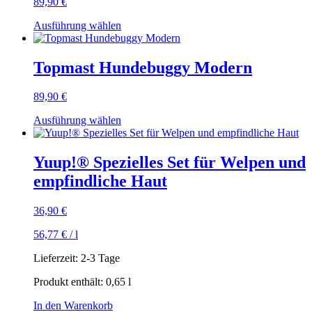
89,90
€
Dieses
Ausführung wählen
Produkt
weist
mehrere
Topmast Hundebuggy Modern
Varianten
auf.
89,90
€
Die
Optionen
Dieses
Ausführung wählen
können
Produkt
auf
weist
der
mehrere
Yuup!® Spezielles Set für Welpen und
Produktseite
Varianten
gewählt
empfindliche Haut
auf.
werden
Die
Optionen
36,90
€
können
auf
56,77
€
/
l
der
Produktseite
Lieferzeit:
2-3 Tage
gewählt
Produkt enthält: 0,65
l
werden
In den Warenkorb