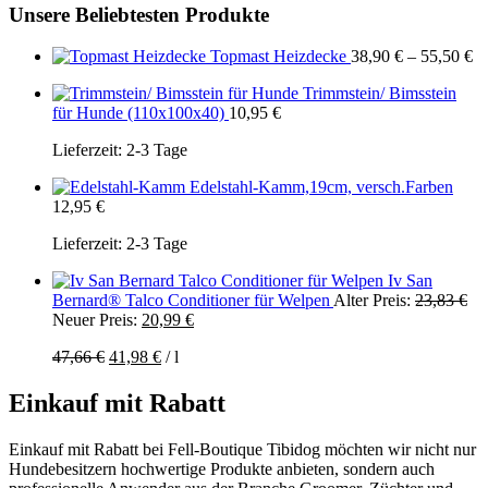
Unsere Beliebtesten Produkte
Topmast Heizdecke
38,90
€
–
55,50
€
Trimmstein/ Bimsstein
für Hunde (110x100x40)
10,95
€
Lieferzeit:
2-3 Tage
Edelstahl-Kamm,19cm, versch.Farben
12,95
€
Lieferzeit:
2-3 Tage
Iv San
Ur
Bernard® Talco Conditioner für Welpen
Alter Preis:
23,83
€
Aktueller
Pre
Neuer Preis:
20,99
€
Preis
wa
Ursprünglicher
Aktueller
47,66
€
41,98
€
/
l
ist:
23
Preis
Preis
20,99 €.
war:
ist:
Einkauf mit Rabatt
47,66 €
41,98 €.
Einkauf mit Rabatt bei Fell-Boutique Tibidog möchten wir nicht nur
Hundebesitzern hochwertige Produkte anbieten, sondern auch