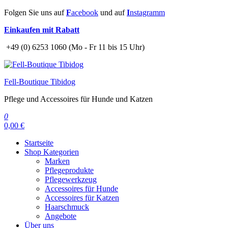
Zum
Folgen Sie uns auf
F
acebook
und auf
I
nstagramm
Inhalt
Einkaufen mit Rabatt
springen
+49 (0) 6253 1060 (Mo - Fr 11 bis 15 Uhr)
Fell-Boutique Tibidog
Pflege und Accessoires für Hunde und Katzen
0
0,00 €
Startseite
Shop Kategorien
Marken
Pflegeprodukte
Pflegewerkzeug
Accessoires für Hunde
Accessoires für Katzen
Haarschmuck
Angebote
Über uns