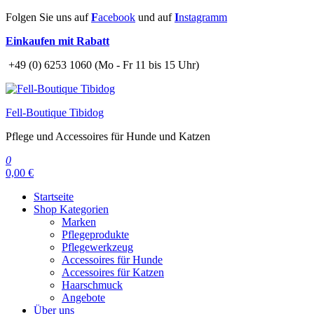
Zum
Folgen Sie uns auf
F
acebook
und auf
I
nstagramm
Inhalt
Einkaufen mit Rabatt
springen
+49 (0) 6253 1060 (Mo - Fr 11 bis 15 Uhr)
Fell-Boutique Tibidog
Pflege und Accessoires für Hunde und Katzen
0
0,00 €
Startseite
Shop Kategorien
Marken
Pflegeprodukte
Pflegewerkzeug
Accessoires für Hunde
Accessoires für Katzen
Haarschmuck
Angebote
Über uns