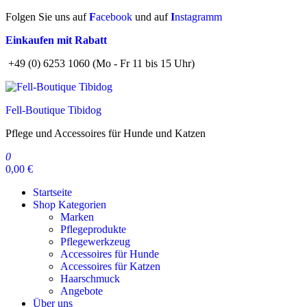
Zum
Folgen Sie uns auf
F
acebook
und auf
I
nstagramm
Inhalt
Einkaufen mit Rabatt
springen
+49 (0) 6253 1060 (Mo - Fr 11 bis 15 Uhr)
Fell-Boutique Tibidog
Pflege und Accessoires für Hunde und Katzen
0
0,00 €
Startseite
Shop Kategorien
Marken
Pflegeprodukte
Pflegewerkzeug
Accessoires für Hunde
Accessoires für Katzen
Haarschmuck
Angebote
Über uns