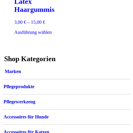
Latex
Haargummis
3,00
€
–
15,00
€
Dieses
Ausführung wählen
Produkt
weist
mehrere
Varianten
Shop Kategorien
auf.
Die
Optionen
Marken
können
auf
der
Pflegeprodukte
Produktseite
gewählt
werden
Pflegewerkzeug
Accessoires für Hunde
Accessoires für Katzen