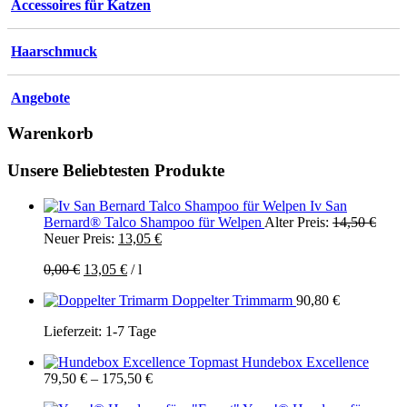
Accessoires für Katzen
Haarschmuck
Angebote
Warenkorb
Unsere Beliebtesten Produkte
Iv San
Urspr
Bernard® Talco Shampoo für Welpen
Alter Preis:
14,50
€
Aktueller
Preis
Neuer Preis:
13,05
€
Preis
war:
Ursprünglicher
Aktueller
0,00
€
13,05
€
/
l
ist:
14,50
Preis
Preis
13,05 €.
Doppelter Trimmarm
90,80
€
war:
ist:
0,00 €
13,05 €.
Lieferzeit:
1-7 Tage
Topmast Hundebox Excellence
79,50
€
–
175,50
€