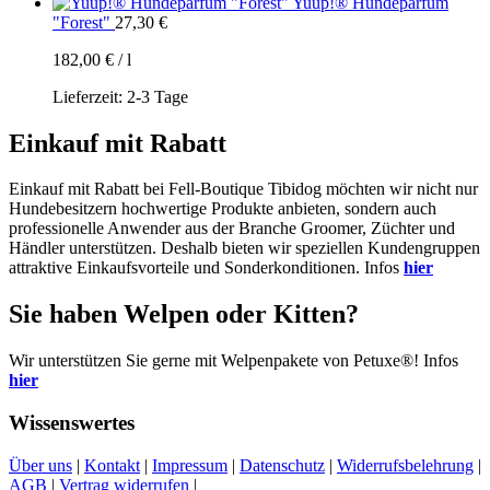
Yuup!® Hundeparfüm
"Forest"
27,30
€
182,00
€
/
l
Lieferzeit:
2-3 Tage
Einkauf mit Rabatt
Einkauf mit Rabatt bei Fell-Boutique Tibidog möchten wir nicht nur
Hundebesitzern hochwertige Produkte anbieten, sondern auch
professionelle Anwender aus der Branche Groomer, Züchter und
Händler unterstützen. Deshalb bieten wir speziellen Kundengruppen
attraktive Einkaufsvorteile und Sonderkonditionen. Infos
hier
Sie haben Welpen oder Kitten?
Wir unterstützen Sie gerne mit Welpenpakete von Petuxe®! Infos
hier
Wissenswertes
Über uns
|
Kontakt
|
Impressum
|
Datenschutz
|
Widerrufsbelehrung
|
AGB
|
Vertrag widerrufen
|