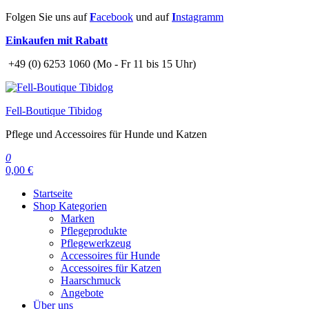
Zum
Folgen Sie uns auf
F
acebook
und auf
I
nstagramm
Inhalt
Einkaufen mit Rabatt
springen
+49 (0) 6253 1060 (Mo - Fr 11 bis 15 Uhr)
Fell-Boutique Tibidog
Pflege und Accessoires für Hunde und Katzen
0
0,00 €
Startseite
Shop Kategorien
Marken
Pflegeprodukte
Pflegewerkzeug
Accessoires für Hunde
Accessoires für Katzen
Haarschmuck
Angebote
Über uns