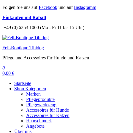
Zum
Folgen Sie uns auf
F
acebook
und auf
I
nstagramm
Inhalt
Einkaufen mit Rabatt
springen
+49 (0) 6253 1060 (Mo - Fr 11 bis 15 Uhr)
Fell-Boutique Tibidog
Pflege und Accessoires für Hunde und Katzen
0
0,00 €
Startseite
Shop Kategorien
Marken
Pflegeprodukte
Pflegewerkzeug
Accessoires für Hunde
Accessoires für Katzen
Haarschmuck
Angebote
Über uns