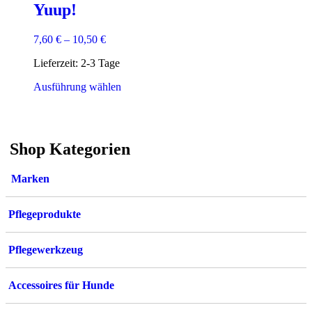
Yuup!
7,60
€
–
10,50
€
Lieferzeit:
2-3 Tage
Dieses
Ausführung wählen
Produkt
weist
mehrere
Varianten
Shop Kategorien
auf.
Die
Optionen
Marken
können
auf
der
Pflegeprodukte
Produktseite
gewählt
werden
Pflegewerkzeug
Accessoires für Hunde