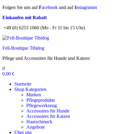
Zum
Folgen Sie uns auf
F
acebook
und auf
I
nstagramm
Inhalt
Einkaufen mit Rabatt
springen
+49 (0) 6253 1060 (Mo - Fr 11 bis 15 Uhr)
Fell-Boutique Tibidog
Pflege und Accessoires für Hunde und Katzen
0
0,00 €
Startseite
Shop Kategorien
Marken
Pflegeprodukte
Pflegewerkzeug
Accessoires für Hunde
Accessoires für Katzen
Haarschmuck
Angebote
Über uns