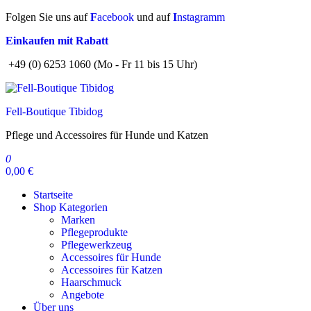
Zum
Folgen Sie uns auf
F
acebook
und auf
I
nstagramm
Inhalt
Einkaufen mit Rabatt
springen
+49 (0) 6253 1060 (Mo - Fr 11 bis 15 Uhr)
Fell-Boutique Tibidog
Pflege und Accessoires für Hunde und Katzen
0
0,00 €
Startseite
Shop Kategorien
Marken
Pflegeprodukte
Pflegewerkzeug
Accessoires für Hunde
Accessoires für Katzen
Haarschmuck
Angebote
Über uns