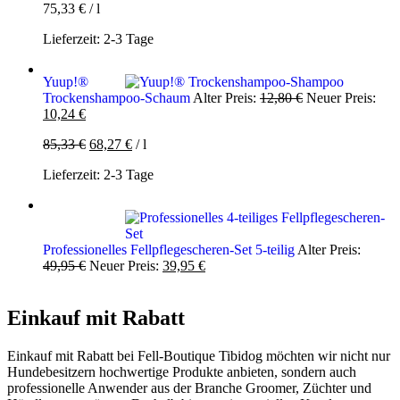
75,33
€
/
l
Lieferzeit:
2-3 Tage
Yuup!®
Ursprünglicher
Trockenshampoo-Schaum
Alter Preis:
12,80
€
Neuer Preis:
Aktueller
Preis
10,24
€
Preis
war:
85,33
€
68,27
€
/
l
ist:
12,80 €
10,24 €.
Lieferzeit:
2-3 Tage
Professionelles Fellpflegescheren-Set 5-teilig
Alter Preis:
Ursprünglicher
Aktueller
49,95
€
Neuer Preis:
39,95
€
Preis
Preis
war:
ist:
49,95 €
39,95 €.
Einkauf mit Rabatt
Einkauf mit Rabatt bei Fell-Boutique Tibidog möchten wir nicht nur
Hundebesitzern hochwertige Produkte anbieten, sondern auch
professionelle Anwender aus der Branche Groomer, Züchter und