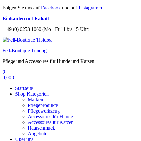
Zum
Folgen Sie uns auf
F
acebook
und auf
I
nstagramm
Inhalt
Einkaufen mit Rabatt
springen
+49 (0) 6253 1060 (Mo - Fr 11 bis 15 Uhr)
Fell-Boutique Tibidog
Pflege und Accessoires für Hunde und Katzen
0
0,00 €
Startseite
Shop Kategorien
Marken
Pflegeprodukte
Pflegewerkzeug
Accessoires für Hunde
Accessoires für Katzen
Haarschmuck
Angebote
Über uns