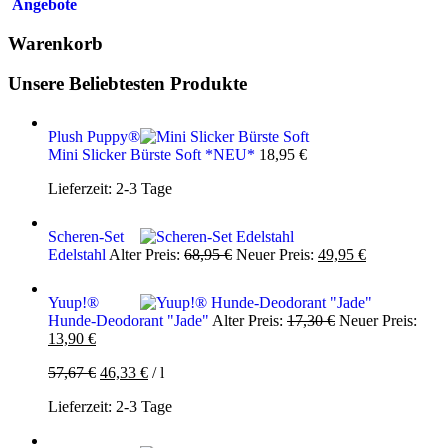
Angebote
Warenkorb
Unsere Beliebtesten Produkte
Plush Puppy®
Mini Slicker Bürste Soft *NEU*
18,95
€
Lieferzeit:
2-3 Tage
Scheren-Set
Ursprünglicher
Aktueller
Edelstahl
Alter Preis:
68,95
€
Neuer Preis:
49,95
€
Preis
Preis
war:
ist:
Yuup!®
68,95 €
49,95 €.
Ursprünglicher
Hunde-Deodorant "Jade"
Alter Preis:
17,30
€
Neuer Preis:
Aktueller
Preis
13,90
€
Preis
war:
57,67
€
46,33
€
/
l
ist:
17,30 €
13,90 €.
Lieferzeit:
2-3 Tage