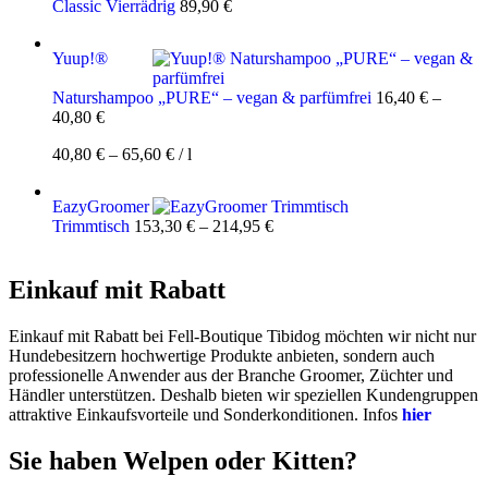
Classic Vierrädrig
89,90
€
Yuup!®
Naturshampoo „PURE“ – vegan & parfümfrei
16,40
€
–
40,80
€
40,80
€
–
65,60
€
/
l
EazyGroomer
Trimmtisch
153,30
€
–
214,95
€
Einkauf mit Rabatt
Einkauf mit Rabatt bei Fell-Boutique Tibidog möchten wir nicht nur
Hundebesitzern hochwertige Produkte anbieten, sondern auch
professionelle Anwender aus der Branche Groomer, Züchter und
Händler unterstützen. Deshalb bieten wir speziellen Kundengruppen
attraktive Einkaufsvorteile und Sonderkonditionen. Infos
hier
Sie haben Welpen oder Kitten?