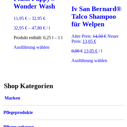
Optionen
Wonder Wash
Iv San Bernard®
können
auf
Talco Shampoo
11,95
€
–
32,95
€
der
für Welpen
Produktsei
32,95
€
–
47,80
€
/
l
gewählt
werden
Ursprüngli
Alter Preis:
14,50
€
Neuer
Produkt enthält: 0,25
l
– 1
l
Aktueller
Preis
Preis:
13,05
€
Preis
war:
Dieses
Ausführung wählen
Ursprünglicher
Aktueller
0,00
€
13,05
€
/
l
ist:
14,50 €
Produkt
Preis
Preis
13,05 €.
weist
Dieses
Ausführung wählen
war:
ist:
mehrere
Produkt
0,00 €
13,05 €.
Varianten
weist
auf.
mehrere
Die
Varianten
Optionen
Shop Kategorien
auf.
können
Die
auf
Optionen
der
Marken
können
Produktseite
auf
gewählt
der
Pflegeprodukte
werden
Produktsei
gewählt
werden
Pflegewerkzeug