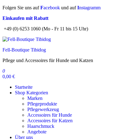
Zum
Folgen Sie uns auf
F
acebook
und auf
I
nstagramm
Inhalt
Einkaufen mit Rabatt
springen
+49 (0) 6253 1060 (Mo - Fr 11 bis 15 Uhr)
Fell-Boutique Tibidog
Pflege und Accessoires für Hunde und Katzen
0
0,00 €
Startseite
Shop Kategorien
Marken
Pflegeprodukte
Pflegewerkzeug
Accessoires für Hunde
Accessoires für Katzen
Haarschmuck
Angebote
Über uns