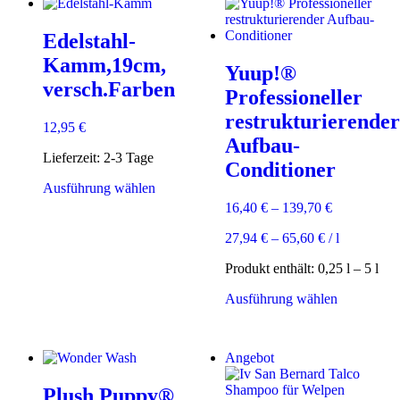
Edelstahl-
Kamm,19cm,
Yuup!®
versch.Farben
Professioneller
restrukturierender
12,95
€
Aufbau-
Lieferzeit:
2-3 Tage
Conditioner
Dieses
Ausführung wählen
Produkt
16,40
€
–
139,70
€
weist
mehrere
27,94
€
–
65,60
€
/
l
Varianten
auf.
Produkt enthält: 0,25
l
– 5
l
Die
Dieses
Ausführung wählen
Optionen
Produkt
können
weist
auf
mehrere
der
Angebot
Varianten
Produktseite
auf.
gewählt
Plush Puppy®
Die
werden