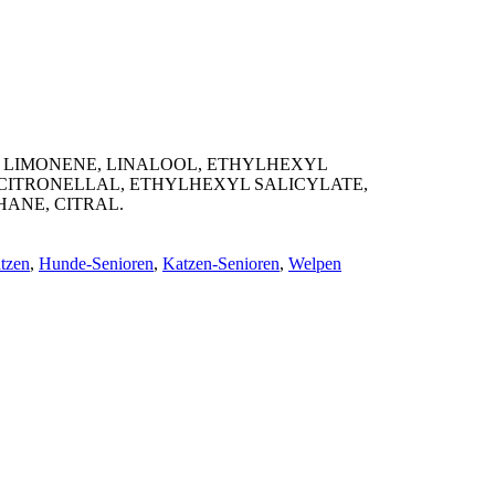
, LIMONENE, LINALOOL, ETHYLHEXYL
TRONELLAL, ETHYLHEXYL SALICYLATE,
ANE, CITRAL.
tzen
,
Hunde-Senioren
,
Katzen-Senioren
,
Welpen