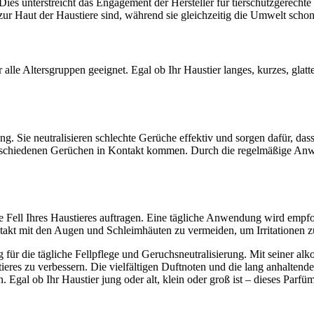
 Dies unterstreicht das Engagement der Hersteller für tierschutzgerech
ft zur Haut der Haustiere sind, während sie gleichzeitig die Umwelt scho
le Altersgruppen geeignet. Egal ob Ihr Haustier langes, kurzes, glattes 
ng. Sie neutralisieren schlechte Gerüche effektiv und sorgen dafür, dass
 verschiedenen Gerüchen in Kontakt kommen. Durch die regelmäßige Anwe
e Fell Ihres Haustieres auftragen. Eine tägliche Anwendung wird empfo
ntakt mit den Augen und Schleimhäuten zu vermeiden, um Irritationen z
ür die tägliche Fellpflege und Geruchsneutralisierung. Mit seiner alk
eres zu verbessern. Die vielfältigen Duftnoten und die lang anhaltende 
gal ob Ihr Haustier jung oder alt, klein oder groß ist – dieses Parfüm 