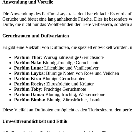
Anwendung und Vorteile
Die Anwendung des Parfüm -Layka- ist denkbar einfach: Es wird auf 
Gerüche und bietet eine lang anhaltende Frische. Dies ist besonders v
Düfte, die nicht nur das Wohlbefinden der Tiere verbessern, sonde
Geruchsnoten und Duftvarianten
Es gibt eine Vielzahl von Duftnoten, die speziell entwickelt wurden, 
Parfüm Thor
: Würzig-zitrusartige Geruchsnote
Parfüm Nala:
Blumig-fruchtige Geruchsnote
Parfüm Luna:
Lilienblüte und Vanillepulver
Parfüm Layka
: Blumige Noten von Rose und Veilchen
Parfüm Kira:
Blumige Geruchsnoten
Parfüm Rocky:
Zitrusfrüchte und Kräuter
Parfüm Toby:
Fruchtige Geruchsnote
Parfüm Dama:
Blumig, fruchtig, Wassermelone
Parfüm Bimba:
Blumig, Zitrusfrüchte, Jasmin
Diese Vielfalt an Duftnoten ermöglicht es den Tierbesitzern, den perf
Umweltfreundlichkeit und Ethik