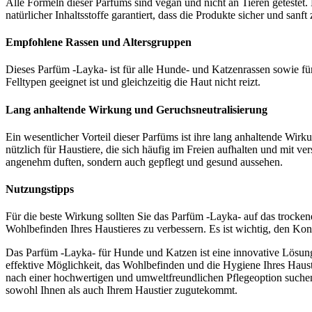
Alle Formeln dieser Parfüms sind vegan und nicht an Tieren getestet.
natürlicher Inhaltsstoffe garantiert, dass die Produkte sicher und san
Empfohlene Rassen und Altersgruppen
Dieses Parfüm -Layka- ist für alle Hunde- und Katzenrassen sowie für al
Felltypen geeignet ist und gleichzeitig die Haut nicht reizt.
Lang anhaltende Wirkung und Geruchsneutralisierung
Ein wesentlicher Vorteil dieser Parfüms ist ihre lang anhaltende Wirku
nützlich für Haustiere, die sich häufig im Freien aufhalten und mit
angenehm duften, sondern auch gepflegt und gesund aussehen.
Nutzungstipps
Für die beste Wirkung sollten Sie das Parfüm -Layka- auf das trocken
Wohlbefinden Ihres Haustieres zu verbessern. Es ist wichtig, den Ko
Das Parfüm -Layka- für Hunde und Katzen ist eine innovative Lösung f
effektive Möglichkeit, das Wohlbefinden und die Hygiene Ihres Hausti
nach einer hochwertigen und umweltfreundlichen Pflegeoption suchen. E
sowohl Ihnen als auch Ihrem Haustier zugutekommt.