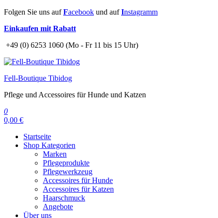
Zum
Folgen Sie uns auf
F
acebook
und auf
I
nstagramm
Inhalt
Einkaufen mit Rabatt
springen
+49 (0) 6253 1060 (Mo - Fr 11 bis 15 Uhr)
Fell-Boutique Tibidog
Pflege und Accessoires für Hunde und Katzen
0
0,00 €
Startseite
Shop Kategorien
Marken
Pflegeprodukte
Pflegewerkzeug
Accessoires für Hunde
Accessoires für Katzen
Haarschmuck
Angebote
Über uns