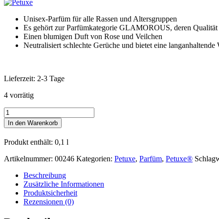
Unisex-Parfüm für alle Rassen und Altersgruppen
Es gehört zur Parfümkategorie GLAMOROUS, deren Qualität dari
Einen blumigen Duft von Rose und Veilchen
Neutralisiert schlechte Gerüche und bietet eine langanhaltende
Lieferzeit:
2-3 Tage
4 vorrätig
Petuxe®
Parfüm
In den Warenkorb
-
Layka-
Produkt enthält: 0,1
l
für
Hunde
Artikelnummer:
00246
Kategorien:
Petuxe
,
Parfüm
,
Petuxe®
Schlagw
und
Katzen
Beschreibung
Menge
Zusätzliche Informationen
Produktsicherheit
Rezensionen (0)