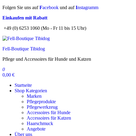
Zum
Folgen Sie uns auf
F
acebook
und auf
I
nstagramm
Inhalt
Einkaufen mit Rabatt
springen
+49 (0) 6253 1060 (Mo - Fr 11 bis 15 Uhr)
Fell-Boutique Tibidog
Pflege und Accessoires für Hunde und Katzen
0
0,00 €
Startseite
Shop Kategorien
Marken
Pflegeprodukte
Pflegewerkzeug
Accessoires für Hunde
Accessoires für Katzen
Haarschmuck
Angebote
Über uns