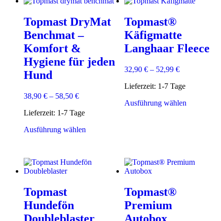
Topmast DryMat
Topmast®
Benchmat –
Käfigmatte
Komfort &
Langhaar Fleece
Hygiene für jeden
32,90
€
–
52,99
€
Hund
Lieferzeit:
1-7 Tage
38,90
€
–
58,50
€
Dieses
Ausführung wählen
Produkt
Lieferzeit:
1-7 Tage
weist
Dieses
mehrere
Ausführung wählen
Produkt
Varianten
weist
auf.
mehrere
Die
Varianten
Optionen
auf.
können
Die
auf
Topmast
Topmast®
Optionen
der
können
Produktsei
Hundefön
Premium
auf
gewählt
Doubleblaster
Autobox
der
werden