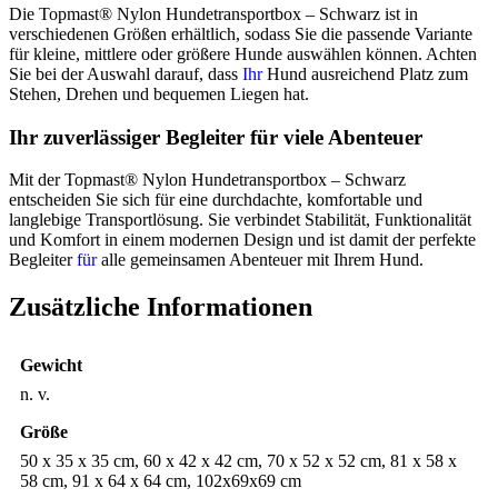
Die Topmast® Nylon Hundetransportbox – Schwarz ist in
verschiedenen Größen erhältlich, sodass Sie die passende Variante
für kleine, mittlere oder größere Hunde auswählen können. Achten
Sie bei der Auswahl darauf, dass
Ihr
Hund ausreichend Platz zum
Stehen, Drehen und bequemen Liegen hat.
Ihr zuverlässiger Begleiter für viele Abenteuer
Mit der Topmast® Nylon Hundetransportbox – Schwarz
entscheiden Sie sich für eine durchdachte, komfortable und
langlebige Transportlösung. Sie verbindet Stabilität, Funktionalität
und Komfort in einem modernen Design und ist damit der perfekte
Begleiter
für
alle gemeinsamen Abenteuer mit Ihrem Hund.
Zusätzliche Informationen
Gewicht
n. v.
Größe
50 x 35 x 35 cm, 60 x 42 x 42 cm, 70 x 52 x 52 cm, 81 x 58 x
58 cm, 91 x 64 x 64 cm, 102x69x69 cm