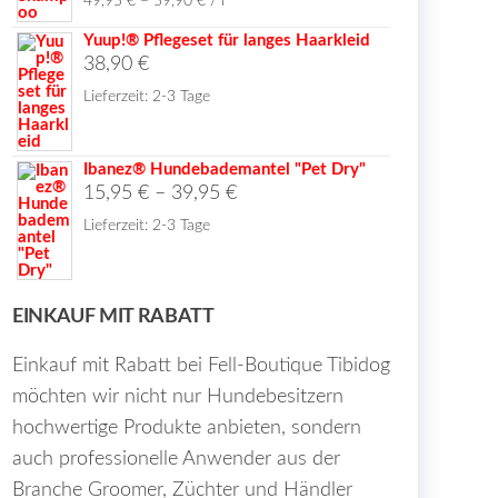
49,95
€
–
59,90
€
/
l
Yuup!® Pflegeset für langes Haarkleid
38,90
€
Lieferzeit:
2-3 Tage
Ibanez® Hundebademantel "Pet Dry"
15,95
€
–
39,95
€
Lieferzeit:
2-3 Tage
EINKAUF MIT RABATT
Einkauf mit Rabatt bei Fell-Boutique Tibidog
möchten wir nicht nur Hundebesitzern
hochwertige Produkte anbieten, sondern
auch professionelle Anwender aus der
Branche Groomer, Züchter und Händler