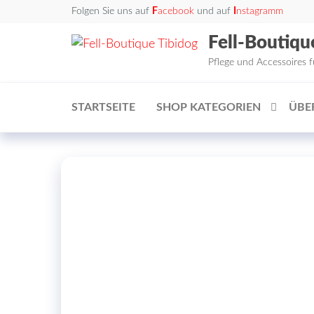
Zum
Folgen Sie uns auf
F
acebook
und auf
I
nstagramm
Inhalt
Fell-Boutiqu
springen
Pflege und Accessoires 
STARTSEITE
SHOP KATEGORIEN
ÜBE