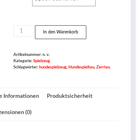
Spieltau
In den Warenkorb
Menge
Artikelnummer:
n. v.
Kategorie:
Spielzeug
Schlagwörter:
hundespielzeug
,
Hundespieltau
,
Zerrtau
e Informationen
Produktsicherheit
zensionen (0)