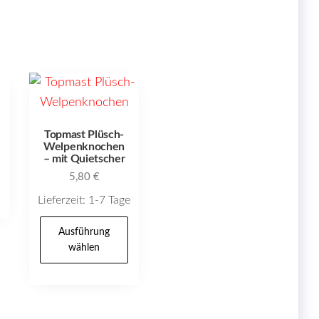
Topmast Plüsch-
Welpenknochen
Dieses
– mit Quietscher
Produkt
5,80
€
weist
Lieferzeit:
1-7 Tage
mehrere
Dieses
Ausführung
Varianten
Produkt
wählen
auf.
weist
Die
mehrere
Optionen
Varianten
können