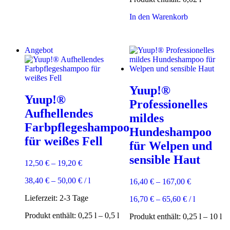
In den Warenkorb
Angebot
Yuup!®
Yuup!®
Professionelles
Aufhellendes
mildes
Farbpflegeshampoo
Hundeshampoo
für weißes Fell
für Welpen und
sensible Haut
12,50
€
–
19,20
€
38,40
€
–
50,00
€
/
l
16,40
€
–
167,00
€
Lieferzeit:
2-3 Tage
16,70
€
–
65,60
€
/
l
Produkt enthält: 0,25
l
– 0,5
l
Produkt enthält: 0,25
l
– 10
l