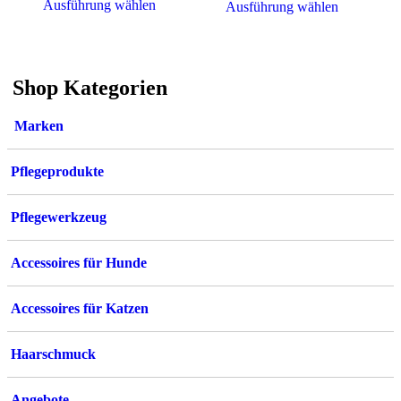
Dieses
Ausführung wählen
Dieses
Ausführung wählen
Produkt
Produkt
weist
weist
mehrere
mehrere
Varianten
Varianten
Shop Kategorien
auf.
auf.
Die
Die
Optionen
Optionen
Marken
können
können
auf
auf
der
der
Pflegeprodukte
Produktseite
Produktsei
gewählt
gewählt
werden
werden
Pflegewerkzeug
Accessoires für Hunde
Accessoires für Katzen
Haarschmuck
Angebote