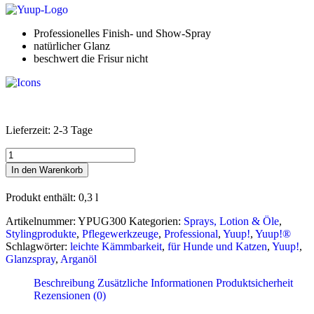
Professionelles Finish- und Show-Spray
natürlicher Glanz
beschwert die Frisur nicht
Lieferzeit:
2-3 Tage
Yuup!
®
In den Warenkorb
Glanz-
und
Produkt enthält: 0,3
l
Finish-
Spray
Artikelnummer:
YPUG300
Kategorien:
Sprays, Lotion & Öle
,
"ULTRA
Stylingprodukte
,
Pflegewerkzeuge
,
Professional
,
Yuup!
,
Yuup!®
GLOSS"
Schlagwörter:
leichte Kämmbarkeit
,
für Hunde und Katzen
,
Yuup!
,
Menge
Glanzspray
,
Arganöl
Beschreibung
Zusätzliche Informationen
Produktsicherheit
Rezensionen (0)