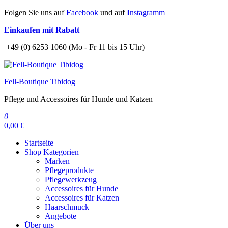
Zum
Folgen Sie uns auf
F
acebook
und auf
I
nstagramm
Inhalt
Einkaufen mit Rabatt
springen
+49 (0) 6253 1060 (Mo - Fr 11 bis 15 Uhr)
Fell-Boutique Tibidog
Pflege und Accessoires für Hunde und Katzen
0
0,00 €
Startseite
Shop Kategorien
Marken
Pflegeprodukte
Pflegewerkzeug
Accessoires für Hunde
Accessoires für Katzen
Haarschmuck
Angebote
Über uns