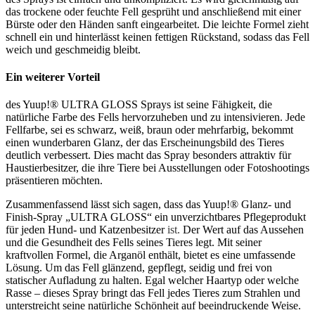
das trockene oder feuchte Fell gesprüht und anschließend mit einer
Bürste oder den Händen sanft eingearbeitet. Die leichte Formel zieht
schnell ein und hinterlässt keinen fettigen Rückstand, sodass das Fell
weich und geschmeidig bleibt.
Ein weiterer Vorteil
des Yuup!® ULTRA GLOSS Sprays ist seine Fähigkeit, die
natürliche Farbe des Fells hervorzuheben und zu intensivieren. Jede
Fellfarbe, sei es schwarz, weiß, braun oder mehrfarbig, bekommt
einen wunderbaren Glanz, der das Erscheinungsbild des Tieres
deutlich verbessert. Dies macht das Spray besonders attraktiv für
Haustierbesitzer, die ihre Tiere bei Ausstellungen oder Fotoshootings
präsentieren möchten.
Zusammenfassend lässt sich sagen, dass das Yuup!® Glanz- und
Finish-Spray „ULTRA GLOSS“ ein unverzichtbares Pflegeprodukt
für jeden Hund- und Katzenbesitzer
ist.
Der Wert auf das Aussehen
und die Gesundheit des Fells seines Tieres legt. Mit seiner
kraftvollen Formel, die Arganöl enthält, bietet es eine umfassende
Lösung. Um das Fell glänzend, gepflegt, seidig und frei von
statischer Aufladung zu halten. Egal welcher Haartyp oder welche
Rasse – dieses Spray bringt das Fell jedes Tieres zum Strahlen und
unterstreicht seine natürliche Schönheit auf beeindruckende Weise.