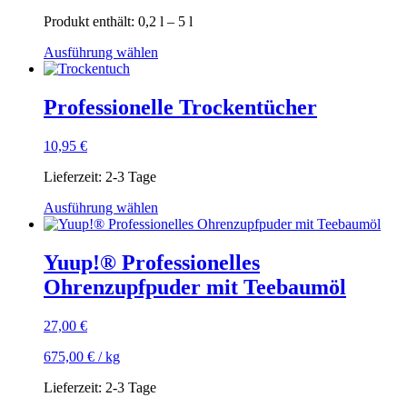
Produkt enthält: 0,2
l
– 5
l
Dieses
Ausführung wählen
Produkt
weist
mehrere
Professionelle Trockentücher
Varianten
auf.
10,95
€
Die
Optionen
Lieferzeit:
2-3 Tage
können
auf
Dieses
Ausführung wählen
der
Produkt
Produktseite
weist
gewählt
mehrere
Yuup!® Professionelles
werden
Varianten
Ohrenzupfpuder mit Teebaumöl
auf.
Die
Optionen
27,00
€
können
auf
675,00
€
/
kg
der
Produktseite
Lieferzeit:
2-3 Tage
gewählt