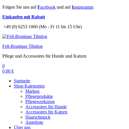
Zum
Folgen Sie uns auf
F
acebook
und auf
I
nstagramm
Inhalt
Einkaufen mit Rabatt
springen
+49 (0) 6253 1060 (Mo - Fr 11 bis 15 Uhr)
Fell-Boutique Tibidog
Pflege und Accessoires für Hunde und Katzen
0
0,00 €
Startseite
Shop Kategorien
Marken
Pflegeprodukte
Pflegewerkzeug
Accessoires für Hunde
Accessoires für Katzen
Haarschmuck
Angebote
Über uns