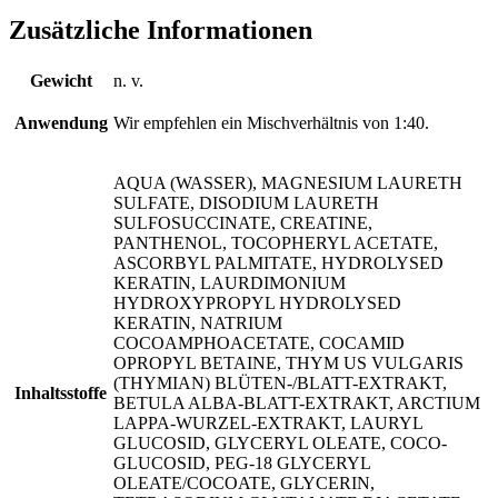
Zusätzliche Informationen
Gewicht
n. v.
Anwendung
Wir empfehlen ein Mischverhältnis von 1:40.
AQUA (WASSER), MAGNESIUM LAURETH
SULFATE, DISODIUM LAURETH
SULFOSUCCINATE, CREATINE,
PANTHENOL, TOCOPHERYL ACETATE,
ASCORBYL PALMITATE, HYDROLYSED
KERATIN, LAURDIMONIUM
HYDROXYPROPYL HYDROLYSED
KERATIN, NATRIUM
COCOAMPHOACETATE, COCAMID
OPROPYL BETAINE, THYM US VULGARIS
(THYMIAN) BLÜTEN-/BLATT-EXTRAKT,
Inhaltsstoffe
BETULA ALBA-BLATT-EXTRAKT, ARCTIUM
LAPPA-WURZEL-EXTRAKT, LAURYL
GLUCOSID, GLYCERYL OLEATE, COCO-
GLUCOSID, PEG-18 GLYCERYL
OLEATE/COCOATE, GLYCERIN,