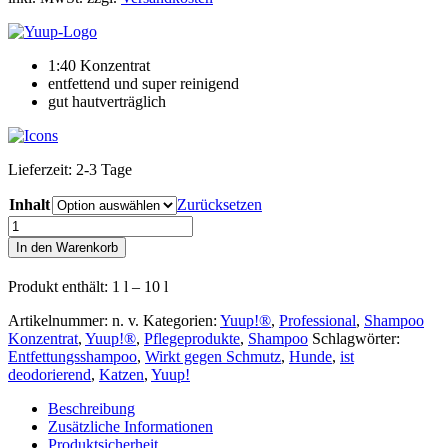
1:40 Konzentrat
entfettend und super reinigend
gut hautverträglich
Lieferzeit:
2-3 Tage
Inhalt
Zurücksetzen
Yuup!
®
In den Warenkorb
Professionelles
1:40
Produkt enthält: 1
l
– 10
l
Ultra-
Entfettungsshampoo
Artikelnummer:
n. v.
Kategorien:
Yuup!®
,
Professional
,
Shampoo
Menge
Konzentrat
,
Yuup!®
,
Pflegeprodukte
,
Shampoo
Schlagwörter:
Entfettungsshampoo
,
Wirkt gegen Schmutz
,
Hunde
,
ist
deodorierend
,
Katzen
,
Yuup!
Beschreibung
Zusätzliche Informationen
Produktsicherheit