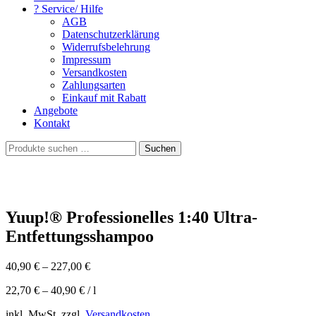
? Service/ Hilfe
AGB
Datenschutzerklärung
Widerrufsbelehrung
Impressum
Versandkosten
Zahlungsarten
Einkauf mit Rabatt
Angebote
Kontakt
Suchen
Suchen
nach:
Yuup!® Professionelles 1:40 Ultra-
Entfettungsshampoo
40,90
€
–
227,00
€
22,70
€
–
40,90
€
/
l
inkl. MwSt. zzgl.
Versandkosten