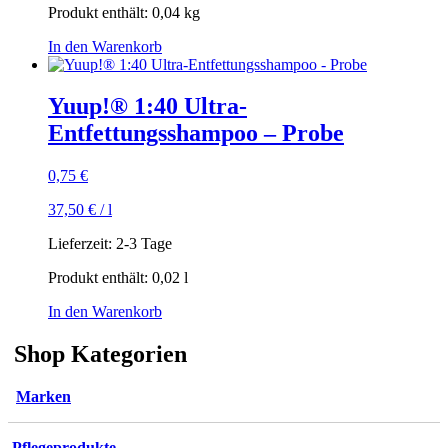
Produkt enthält: 0,04
kg
werden
In den Warenkorb
Yuup!® 1:40 Ultra-
Entfettungsshampoo – Probe
0,75
€
37,50
€
/
l
Lieferzeit:
2-3 Tage
Produkt enthält: 0,02
l
In den Warenkorb
Shop Kategorien
Marken
Pflegeprodukte