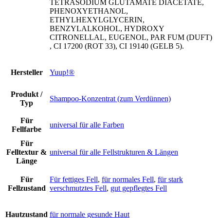
TETRASODIUM GLUTAMATE DIACETATE,
PHENOXYETHANOL,
ETHYLHEXYLGLYCERIN,
BENZYLALKOHOL, HYDROXY
CITRONELLAL, EUGENOL, PAR FUM (DUFT)
, CI 17200 (ROT 33), CI 19140 (GELB 5).
Hersteller
Yuup!®
Produkt /
Shampoo-Konzentrat (zum Verdünnen)
Typ
Für
universal für alle Farben
Fellfarbe
Für
Felltextur &
universal für alle Fellstrukturen & Längen
Länge
Für
Für fettiges Fell
,
für normales Fell
,
für stark
Fellzustand
verschmutztes Fell
,
gut gepflegtes Fell
Hautzustand
für normale gesunde Haut