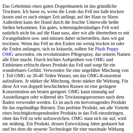
Das Geheimnis eines guten Doppelmantels ist das gründliche
Trocknen. Ich hasse es, wenn die Leute das Fell nur halb trocken
lassen und es nach einiger Zeit anfängt, auf der Haut zu filzen.
Außerdem kann der Hund durch die feuchte Unterwolle heiße
Stellen bekommen. Ein gutes, witterungsbeständiges Fell wird
natürlich nicht bis auf die Haut nass, aber wir alle übertreiben es mit
Zwangsbädern usw. und müssen daher sicherstellen, dass wir gut
trocknen. Wenn das Fell an den Enden ein wenig trocken ist oder
die Enden anfangen, sich zu kräuseln, sollten Sie
Plush Puppy
OMG
anwenden, ein revolutionäres Pflegespray, das seinem Namen
alle Ehre macht. Durch leichtes Aufsprühen von OMG und
Einbürsten erfrischt dieses Produkt das Fell und sorgt für ein
wunderbares Gefühl. Verwenden Sie eine ungefähre Mischung von
1 Teil OMG zu 30-40 Teilen Wasser, um das OMG-Konzentrat
aufzulösen. Je stärker die Mischung, desto stärker die Wirkung. Für
diese Art von doppelt beschichteten Rassen ist eine geringere
Konzentration am besten geeignet. OMG kann einmalig auf
Ausstellungen oder während des Trocknungsprozesses nach dem
Baden verwendet werden. Es ist auch ein hervorragendes Produkt
für das regelmäßige Bürsten. Das perfekte Produkt, um alle Vorteile
eines feuchtigkeitsspendenden Produkts in das Fell einzubringen,
ohne das Fell zu sehr aufzuweichen. OMG staut sich nie auf, wird
nie strähnig. Ein Produkt, dessen Entwicklung Jahre gedauert hat
und bei dem die neueste Technologie für eine maximale Wirkung