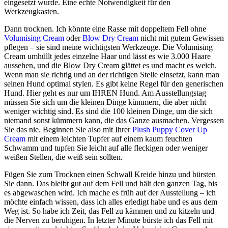
eingesetzt wurde. Eine echte Notwendigkeit für den
Werkzeugkasten.
Dann trocknen. Ich könnte eine Rasse mit doppeltem Fell ohne
Volumising Cream
oder
Blow Dry Cream
nicht mit gutem Gewissen
pflegen – sie sind meine wichtigsten Werkzeuge. Die Volumising
Cream umhüllt jedes einzelne Haar und lässt es wie 3.000 Haare
aussehen, und die Blow Dry Cream glättet es und macht es weich.
Wenn man sie richtig und an der richtigen Stelle einsetzt, kann man
seinen Hund optimal stylen. Es gibt keine Regel für den generischen
Hund. Hier geht es nur um IHREN Hund. Am Ausstellungstag
müssen Sie sich um die kleinen Dinge kümmern, die aber nicht
weniger wichtig sind. Es sind die 100 kleinen Dinge, um die sich
niemand sonst kümmern kann, die das Ganze ausmachen. Vergessen
Sie das nie. Beginnen Sie also mit Ihrer
Plush Puppy Cover Up
Cream
mit einem leichten Tupfer auf einem kaum feuchten
Schwamm und tupfen Sie leicht auf alle fleckigen oder weniger
weißen Stellen, die weiß sein sollten.
Fügen Sie zum Trocknen einen Schwall Kreide hinzu und bürsten
Sie dann. Das bleibt gut auf dem Fell und hält den ganzen Tag, bis
es abgewaschen wird. Ich mache es früh auf der Ausstellung – ich
möchte einfach wissen, dass ich alles erledigt habe und es aus dem
Weg ist. So habe ich Zeit, das Fell zu kämmen und zu kitzeln und
die Nerven zu beruhigen. In letzter Minute bürste ich das Fell mit