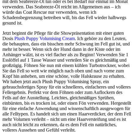
mit dem Seabreeze-Öl tun oder es bei Bedarf nur einmal im Monat
verwenden. Das Seabreeze-Öl reicht im Allgemeinen aus – ich
würde das Coat Rescue nur verwenden, wenn ich
Schadensbegrenzung betreiben will, bis das Fell wieder halbwegs
gesund ist.
Jetzt beginnt die Pflege für die Showpräsentation mit einer guten
Dosis
Plush Puppy Volumising Cream
. Ich gehöre zu den Leuten,
die behaupten, dass ein bisschen mehr Schwung im Fell gut ist, und
mehr ist besser. Wenn sich der Hund dann in der Kiste oder im
Anhänger wälzt, ist es viel flacher als zu Beginn! Verwenden Sie 1
Esslöffel auf 1 Tasse Wasser und verteilen Sie es gleichmäßig und
großzügig. Föhnen Sie nun mit einem kühlen Turbotrockner, wobei
Sie das Fell so weit wie möglich nach oben und nach vorne zum
Kopf hin anheben, um eine schöne, volle Halskrause zu erhalten.
Wir haben jetzt auch Plush Puppy Volumising Spray, ein
gebrauchsfertiges Spray für ein schnelleres, einfacheres und volleres
Fellergebnis. Perfekt vor dem Föhnen oder zum Auflockern des
Fells auf der Ausstellung. Leichtes, gleichmäßiges Sprühen,
einbürsten, bis es trocken ist, oder einen Fön verwenden. Hergestellt
für eine einfache Anwendung und wissenschaftlich ausgewogen für
alle Felltypen. Es handelt sich um einen Haarverdicker, der dem Fell
mehr Volumen verleiht – nicht um eine Haarversteifung und es ist
auch nicht leicht zu erkennen, da es dem Fell ein natürliches,
volleres Aussehen und Gefühl verleiht.