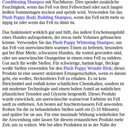
Conditioning Shampoo
mit Nachtkerze. Dies spendet zusätzliche
Feuchtigkeit, wenn das Fell vor dem Fellwechsel oder nach langen
heißen Sommertagen trocken und spröde wird. Verwenden Sie das
Plush Puppy Body Building Shampoo
, wenn das Fell nicht mehr so
üppig ist oder wenn das Fell zu dünn ist.
Das funktioniert wirklich gut und hilft, das äußere Erscheinungsbild
eines Hundes aufzupolstern, der etwas mehr Volumen gebrauchen
könnte. Verwenden Sie das
Plush Puppy Whitening Shampoo
, um
das Fell von unerwünschten warmen Tönen zu befreien, besonders
gut bei Blue Merle, schwarzen Hunden, die rostrot geworden sind,
oder um unerwünschte Orangetöne in einem roten Fell zu mildern.
Gut auch für weiße Stellen. Für schwierige, hartnäckige, fleckige
weiße Stellen verwenden Sie den
Plush Puppy Wonder Blok
; dieses
Produkt ist eine unserer stolzesten Errungenschaften, wenn es darum
geht, ein weißes, fleckenfreies Fell zu erhalten. Es ist kein
Bleichmittel und enthält keine schädlichen Chemikalien, sondern ist
mit moderner Technologie und einem hohen Anteil an natürlichen
pflanzlichen Tensiden und Glyzerin hergestellt. Dieses Produkt
wurde entwickelt, um unerwünschte warme/rote Farbtöne im Fell
sanft zu entfernen. Am besten auf feuchtem/nassem Fell anwenden.
Reiben Sie die zu behandelnden Stellen sanft ein (5-10 Minuten)
und spülen Sie sie aus. Für eine maximale Wirkung wiederholen Sie
die Anwendung oder lassen Sie diesem erstaunlichen Produkt mehr
Zeit, um zu wirken. Wie bei allen Produkten ist in der Nähe der