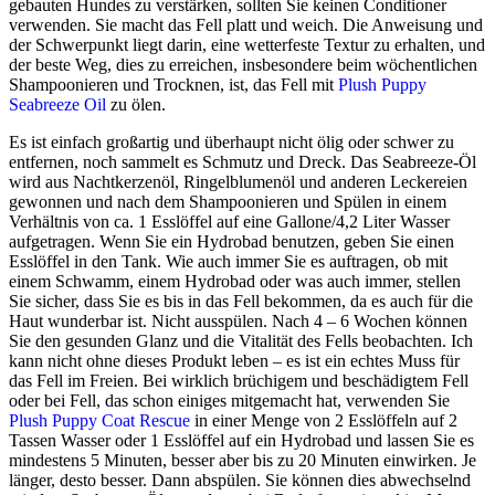
gebauten Hundes zu verstärken, sollten Sie keinen Conditioner
verwenden. Sie macht das Fell platt und weich. Die Anweisung und
der Schwerpunkt liegt darin, eine wetterfeste Textur zu erhalten, und
der beste Weg, dies zu erreichen, insbesondere beim wöchentlichen
Shampoonieren und Trocknen, ist, das Fell mit
Plush Puppy
Seabreeze Oil
zu ölen.
Es ist einfach großartig und überhaupt nicht ölig oder schwer zu
entfernen, noch sammelt es Schmutz und Dreck. Das Seabreeze-Öl
wird aus Nachtkerzenöl, Ringelblumenöl und anderen Leckereien
gewonnen und nach dem Shampoonieren und Spülen in einem
Verhältnis von ca. 1 Esslöffel auf eine Gallone/4,2 Liter Wasser
aufgetragen. Wenn Sie ein Hydrobad benutzen, geben Sie einen
Esslöffel in den Tank. Wie auch immer Sie es auftragen, ob mit
einem Schwamm, einem Hydrobad oder was auch immer, stellen
Sie sicher, dass Sie es bis in das Fell bekommen, da es auch für die
Haut wunderbar ist. Nicht ausspülen. Nach 4 – 6 Wochen können
Sie den gesunden Glanz und die Vitalität des Fells beobachten. Ich
kann nicht ohne dieses Produkt leben – es ist ein echtes Muss für
das Fell im Freien. Bei wirklich brüchigem und beschädigtem Fell
oder bei Fell, das schon einiges mitgemacht hat, verwenden Sie
Plush Puppy Coat Rescue
in einer Menge von 2 Esslöffeln auf 2
Tassen Wasser oder 1 Esslöffel auf ein Hydrobad und lassen Sie es
mindestens 5 Minuten, besser aber bis zu 20 Minuten einwirken. Je
länger, desto besser. Dann abspülen. Sie können dies abwechselnd