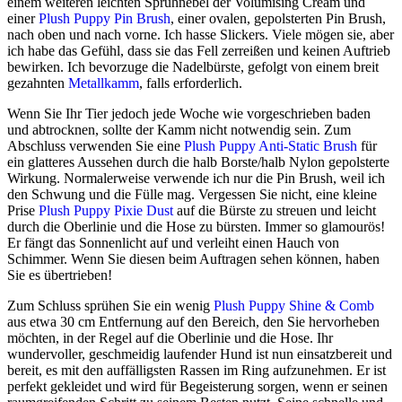
einem weiteren leichten Sprühnebel der Volumising Cream und
einer
Plush Puppy Pin Brush
, einer ovalen, gepolsterten Pin Brush,
nach oben und nach vorne. Ich hasse Slickers. Viele mögen sie, aber
ich habe das Gefühl, dass sie das Fell zerreißen und keinen Auftrieb
bewirken. Ich bevorzuge die Nadelbürste, gefolgt von einem breit
gezahnten
Metallkamm
, falls erforderlich.
Wenn Sie Ihr Tier jedoch jede Woche wie vorgeschrieben baden
und abtrocknen, sollte der Kamm nicht notwendig sein. Zum
Abschluss verwenden Sie eine
Plush Puppy Anti-Static Brush
für
ein glatteres Aussehen durch die halb Borste/halb Nylon gepolsterte
Wirkung. Normalerweise verwende ich nur die Pin Brush, weil ich
den Schwung und die Fülle mag. Vergessen Sie nicht, eine kleine
Prise
Plush Puppy Pixie Dust
auf die Bürste zu streuen und leicht
durch die Oberlinie und die Hose zu bürsten. Immer so glamourös!
Er fängt das Sonnenlicht auf und verleiht einen Hauch von
Schimmer. Wenn Sie diesen beim Auftragen sehen können, haben
Sie es übertrieben!
Zum Schluss sprühen Sie ein wenig
Plush Puppy Shine & Comb
aus etwa 30 cm Entfernung auf den Bereich, den Sie hervorheben
möchten, in der Regel auf die Oberlinie und die Hose. Ihr
wundervoller, geschmeidig laufender Hund ist nun einsatzbereit und
bereit, es mit den auffälligsten Rassen im Ring aufzunehmen. Er ist
perfekt gekleidet und wird für Begeisterung sorgen, wenn er seinen