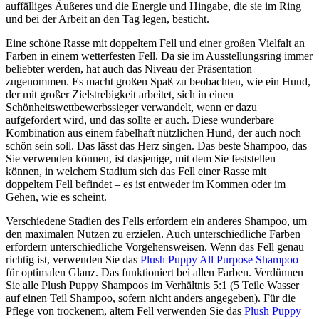
auffälliges Äußeres und die Energie und Hingabe, die sie im Ring
und bei der Arbeit an den Tag legen, besticht.
Eine schöne Rasse mit doppeltem Fell und einer großen Vielfalt an
Farben in einem wetterfesten Fell. Da sie im Ausstellungsring immer
beliebter werden, hat auch das Niveau der Präsentation
zugenommen. Es macht großen Spaß zu beobachten, wie ein Hund,
der mit großer Zielstrebigkeit arbeitet, sich in einen
Schönheitswettbewerbssieger verwandelt, wenn er dazu
aufgefordert wird, und das sollte er auch. Diese wunderbare
Kombination aus einem fabelhaft nützlichen Hund, der auch noch
schön sein soll. Das lässt das Herz singen. Das beste Shampoo, das
Sie verwenden können, ist dasjenige, mit dem Sie feststellen
können, in welchem Stadium sich das Fell einer Rasse mit
doppeltem Fell befindet – es ist entweder im Kommen oder im
Gehen, wie es scheint.
Verschiedene Stadien des Fells erfordern ein anderes Shampoo, um
den maximalen Nutzen zu erzielen. Auch unterschiedliche Farben
erfordern unterschiedliche Vorgehensweisen. Wenn das Fell genau
richtig ist, verwenden Sie das
Plush Puppy All Purpose Shampoo
für optimalen Glanz. Das funktioniert bei allen Farben. Verdünnen
Sie alle Plush Puppy Shampoos im Verhältnis 5:1 (5 Teile Wasser
auf einen Teil Shampoo, sofern nicht anders angegeben). Für die
Pflege von trockenem, altem Fell verwenden Sie das
Plush Puppy