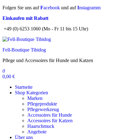
Zum
Folgen Sie uns auf
F
acebook
und auf
I
nstagramm
Inhalt
Einkaufen mit Rabatt
springen
+49 (0) 6253 1060 (Mo - Fr 11 bis 15 Uhr)
Fell-Boutique Tibidog
Pflege und Accessoires für Hunde und Katzen
0
0,00 €
Startseite
Shop Kategorien
Marken
Pflegeprodukte
Pflegewerkzeug
Accessoires für Hunde
Accessoires für Katzen
Haarschmuck
Angebote
Über uns