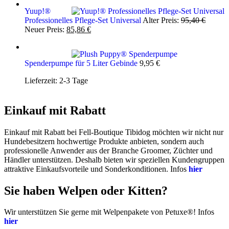
Yuup!®
Ursprü
Professionelles Pflege-Set Universal
Alter Preis:
95,40
€
Aktueller
Preis
Neuer Preis:
85,86
€
Preis
war:
ist:
95,40 
85,86 €.
Spenderpumpe für 5 Liter Gebinde
9,95
€
Lieferzeit:
2-3 Tage
Einkauf mit Rabatt
Einkauf mit Rabatt bei Fell-Boutique Tibidog möchten wir nicht nur
Hundebesitzern hochwertige Produkte anbieten, sondern auch
professionelle Anwender aus der Branche Groomer, Züchter und
Händler unterstützen. Deshalb bieten wir speziellen Kundengruppen
attraktive Einkaufsvorteile und Sonderkonditionen. Infos
hier
Sie haben Welpen oder Kitten?
Wir unterstützen Sie gerne mit Welpenpakete von Petuxe®! Infos
hier