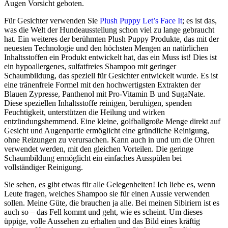
Augen Vorsicht geboten.
Für Gesichter verwenden Sie
Plush Puppy Let’s Face It
; es ist das,
was die Welt der Hundeausstellung schon viel zu lange gebraucht
hat. Ein weiteres der berühmten Plush Puppy Produkte, das mit der
neuesten Technologie und den höchsten Mengen an natürlichen
Inhaltsstoffen ein Produkt entwickelt hat, das ein Muss ist! Dies ist
ein hypoallergenes, sulfatfreies Shampoo mit geringer
Schaumbildung, das speziell für Gesichter entwickelt wurde. Es ist
eine tränenfreie Formel mit den hochwertigsten Extrakten der
Blauen Zypresse, Panthenol mit Pro-Vitamin B und SugaNate.
Diese speziellen Inhaltsstoffe reinigen, beruhigen, spenden
Feuchtigkeit, unterstützen die Heilung und wirken
entzündungshemmend. Eine kleine, golfballgroße Menge direkt auf
Gesicht und Augenpartie ermöglicht eine gründliche Reinigung,
ohne Reizungen zu verursachen. Kann auch in und um die Ohren
verwendet werden, mit den gleichen Vorteilen. Die geringe
Schaumbildung ermöglicht ein einfaches Ausspülen bei
vollständiger Reinigung.
Sie sehen, es gibt etwas für alle Gelegenheiten! Ich liebe es, wenn
Leute fragen, welches Shampoo sie für einen Aussie verwenden
sollen. Meine Güte, die brauchen ja alle. Bei meinen Sibiriern ist es
auch so – das Fell kommt und geht, wie es scheint. Um dieses
üppige, volle Aussehen zu erhalten und das Bild eines kräftig