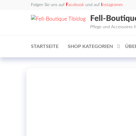
Zum
Folgen Sie uns auf
F
acebook
und auf
I
nstagramm
Inhalt
Fell-Boutiqu
springen
Pflege und Accessoires 
STARTSEITE
SHOP KATEGORIEN
ÜBE