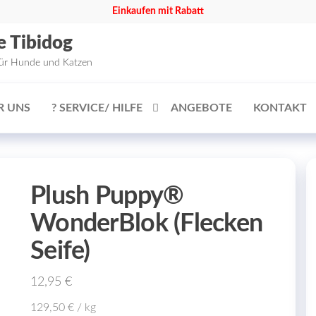
Einkaufen mit Rabatt
e Tibidog
für Hunde und Katzen
R UNS
? SERVICE/ HILFE
ANGEBOTE
KONTAKT
Plush Puppy®
WonderBlok (Flecken
Seife)
12,95
€
129,50
€
/
kg