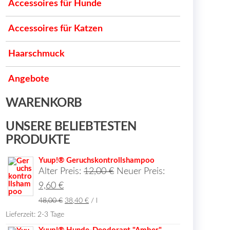
Accessoires für Hunde
Accessoires für Katzen
Haarschmuck
Angebote
WARENKORB
UNSERE BELIEBTESTEN
PRODUKTE
Yuup!® Geruchskontrollshampoo
Ursprünglicher
Alter Preis:
12,00
€
Neuer Preis:
Aktueller
Preis
9,60
€
Preis
war:
48,00
€
38,40
€
/
l
ist:
12,00 €
Lieferzeit:
2-3 Tage
9,60 €.