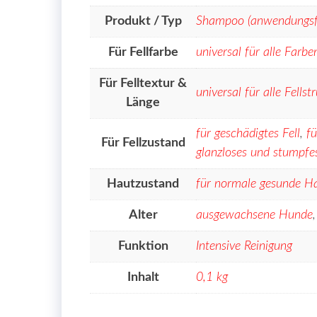
Produkt / Typ
Shampoo (anwendungsfe
Für Fellfarbe
universal für alle Farbe
Für Felltextur &
universal für alle Fells
Länge
für geschädigtes Fell
,
fü
Für Fellzustand
glanzloses und stumpfes
Hautzustand
für normale gesunde H
Alter
ausgewachsene Hunde
Funktion
Intensive Reinigung
Inhalt
0,1 kg