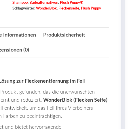
Menge
Shampoo
,
Badealternativen
,
Plush Puppy®
Schlagwörter:
WonderBlok
,
Fleckenseife
,
Plush Puppy
e Informationen
Produktsicherheit
zensionen (0)
Lösung zur Fleckenentfernung im Fell
ein Produkt gefunden, das die unerwünschten
fernt und reduziert.
WonderBlok (Flecken Seife)
l entwickelt, um das Fell Ihres Vierbeiners
en Farben zu beeinträchtigen.
gnet und bietet hervorragende