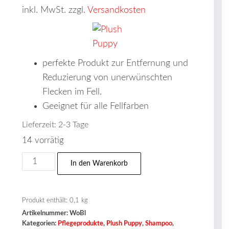
inkl. MwSt. zzgl.
Versandkosten
perfekte Produkt zur Entfernung und
Reduzierung von unerwünschten
Flecken im Fell.
Geeignet für alle Fellfarben
Lieferzeit:
2-3 Tage
14 vorrätig
Plush
In den Warenkorb
Puppy®
WonderBlok
(Flecken
Produkt enthält: 0,1
kg
Artikelnummer:
WoBl
Seife)
Kategorien:
Pflegeprodukte
,
Plush Puppy
,
Shampoo
,