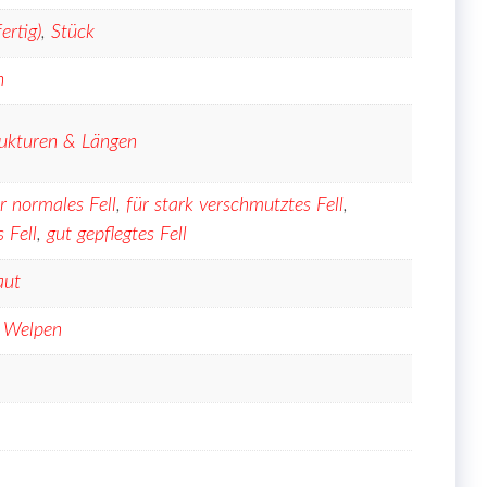
rtig)
,
Stück
n
trukturen & Längen
r normales Fell
,
für stark verschmutztes Fell
,
 Fell
,
gut gepflegtes Fell
aut
,
Welpen