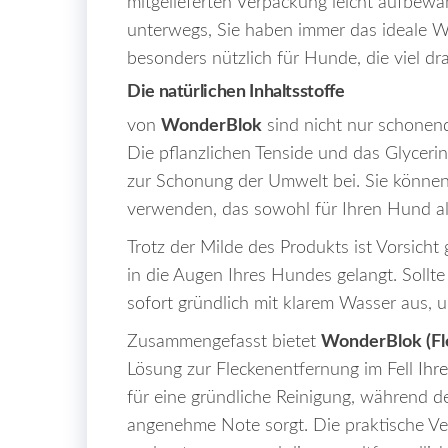
mitgelieferten Verpackung leicht aufbew
unterwegs, Sie haben immer das ideale We
besonders nützlich für Hunde, die viel d
Die natürlichen Inhaltsstoffe
von
WonderBlok
sind nicht nur schonend
Die pflanzlichen Tenside und das Glycer
zur Schonung der Umwelt bei. Sie können 
verwenden, das sowohl für Ihren Hund als
Trotz der Milde des Produkts ist Vorsicht 
in die Augen Ihres Hundes gelangt. Sollt
sofort gründlich mit klarem Wasser aus, u
Zusammengefasst bietet
WonderBlok (Fl
Lösung zur Fleckenentfernung im Fell
Ihr
für eine gründliche Reinigung, während de
angenehme Note sorgt. Die praktische V