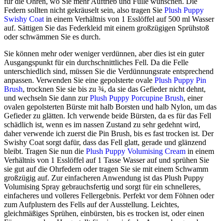
für die Ohren, wo Sie mehr Auftrieb und Fülle wünschen. Die
Federn sollten nicht gekräuselt sein, also tragen Sie
Plush Puppy
Swishy Coat
in einem Verhältnis von 1 Esslöffel auf 500 ml Wasser
auf. Sättigen Sie das Federkleid mit einem großzügigen Sprühstoß
oder schwämmen Sie es durch.
Sie können mehr oder weniger verdünnen, aber dies ist ein guter
Ausgangspunkt für ein durchschnittliches Fell. Da die Felle
unterschiedlich sind, müssen Sie die Verdünnungsrate entsprechend
anpassen. Verwenden Sie eine gepolsterte ovale
Plush Puppy Pin
Brush
, trocknen Sie sie bis zu ¾, da sie das Gefieder nicht dehnt,
und wechseln Sie dann zur
Plush Puppy Porcupine Brush
, einer
ovalen gepolsterten Bürste mit halb Borsten und halb Nylon, um das
Gefieder zu glätten. Ich verwende beide Bürsten, da es für das Fell
schädlich ist, wenn es im nassen Zustand zu sehr gedehnt wird,
daher verwende ich zuerst die Pin Brush, bis es fast trocken ist. Der
Swishy Coat sorgt dafür, dass das Fell glatt, gerade und glänzend
bleibt. Tragen Sie nun die
Plush Puppy Volumising Cream
in einem
Verhältnis von 1 Esslöffel auf 1 Tasse Wasser auf und sprühen Sie
sie gut auf die Ohrfedern oder tragen Sie sie mit einem Schwamm
großzügig auf. Zur einfacheren Anwendung ist das Plush Puppy
Volumising Spray gebrauchsfertig und sorgt für ein schnelleres,
einfacheres und volleres Fellergebnis. Perfekt vor dem Föhnen oder
zum Aufplustern des Fells auf der Ausstellung. Leichtes,
gleichmäßiges Sprühen, einbürsten, bis es trocken ist, oder einen