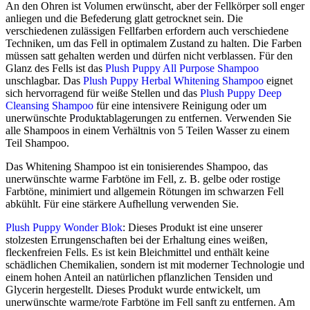
An den Ohren ist Volumen erwünscht, aber der Fellkörper soll enger
anliegen und die Befederung glatt getrocknet sein. Die
verschiedenen zulässigen Fellfarben erfordern auch verschiedene
Techniken, um das Fell in optimalem Zustand zu halten. Die Farben
müssen satt gehalten werden und dürfen nicht verblassen. Für den
Glanz des Fells ist das
Plush Puppy All Purpose Shampoo
unschlagbar. Das
Plush Puppy Herbal Whitening Shampoo
eignet
sich hervorragend für weiße Stellen und das
Plush Puppy Deep
Cleansing Shampoo
für eine intensivere Reinigung oder um
unerwünschte Produktablagerungen zu entfernen. Verwenden Sie
alle Shampoos in einem Verhältnis von 5 Teilen Wasser zu einem
Teil Shampoo.
Das Whitening Shampoo ist ein tonisierendes Shampoo, das
unerwünschte warme Farbtöne im Fell, z. B. gelbe oder rostige
Farbtöne, minimiert und allgemein Rötungen im schwarzen Fell
abkühlt. Für eine stärkere Aufhellung verwenden Sie.
Plush Puppy Wonder Blok
: Dieses Produkt ist eine unserer
stolzesten Errungenschaften bei der Erhaltung eines weißen,
fleckenfreien Fells. Es ist kein Bleichmittel und enthält keine
schädlichen Chemikalien, sondern ist mit moderner Technologie und
einem hohen Anteil an natürlichen pflanzlichen Tensiden und
Glycerin hergestellt. Dieses Produkt wurde entwickelt, um
unerwünschte warme/rote Farbtöne im Fell sanft zu entfernen. Am