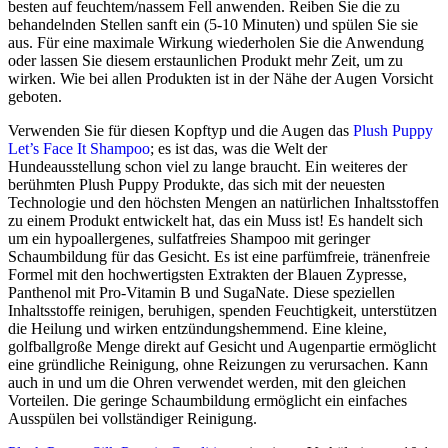
besten auf feuchtem/nassem Fell anwenden. Reiben Sie die zu
behandelnden Stellen sanft ein (5-10 Minuten) und spülen Sie sie
aus. Für eine maximale Wirkung wiederholen Sie die Anwendung
oder lassen Sie diesem erstaunlichen Produkt mehr Zeit, um zu
wirken. Wie bei allen Produkten ist in der Nähe der Augen Vorsicht
geboten.
Verwenden Sie für diesen Kopftyp und die Augen das
Plush Puppy
Let’s Face It Shampoo
; es ist das, was die Welt der
Hundeausstellung schon viel zu lange braucht. Ein weiteres der
berühmten Plush Puppy Produkte, das sich mit der neuesten
Technologie und den höchsten Mengen an natürlichen Inhaltsstoffen
zu einem Produkt entwickelt hat, das ein Muss ist! Es handelt sich
um ein hypoallergenes, sulfatfreies Shampoo mit geringer
Schaumbildung für das Gesicht. Es ist eine parfümfreie, tränenfreie
Formel mit den hochwertigsten Extrakten der Blauen Zypresse,
Panthenol mit Pro-Vitamin B und SugaNate. Diese speziellen
Inhaltsstoffe reinigen, beruhigen, spenden Feuchtigkeit, unterstützen
die Heilung und wirken entzündungshemmend. Eine kleine,
golfballgroße Menge direkt auf Gesicht und Augenpartie ermöglicht
eine gründliche Reinigung, ohne Reizungen zu verursachen. Kann
auch in und um die Ohren verwendet werden, mit den gleichen
Vorteilen. Die geringe Schaumbildung ermöglicht ein einfaches
Ausspülen bei vollständiger Reinigung.