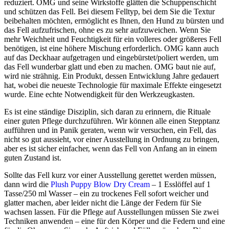
reduziert. OMG und seine Wirkstoffe glätten die Schuppenschicht
und schützen das Fell. Bei diesem Felltyp, bei dem Sie die Textur
beibehalten möchten, ermöglicht es Ihnen, den Hund zu bürsten und
das Fell aufzufrischen, ohne es zu sehr aufzuweichen. Wenn Sie
mehr Weichheit und Feuchtigkeit für ein volleres oder größeres Fell
benötigen, ist eine höhere Mischung erforderlich. OMG kann auch
auf das Deckhaar aufgetragen und eingebürstet/poliert werden, um
das Fell wunderbar glatt und eben zu machen. OMG baut nie auf,
wird nie strähnig. Ein Produkt, dessen Entwicklung Jahre gedauert
hat, wobei die neueste Technologie für maximale Effekte eingesetzt
wurde. Eine echte Notwendigkeit für den Werkzeugkasten.
Es ist eine ständige Disziplin, sich daran zu erinnern, die Rituale
einer guten Pflege durchzuführen. Wir können alle einen Stepptanz
aufführen und in Panik geraten, wenn wir versuchen, ein Fell, das
nicht so gut aussieht, vor einer Ausstellung in Ordnung zu bringen,
aber es ist sicher einfacher, wenn das Fell von Anfang an in einem
guten Zustand ist.
Sollte das Fell kurz vor einer Ausstellung gerettet werden müssen,
dann wird die
Plush Puppy Blow Dry Cream
– 1 Esslöffel auf 1
Tasse/250 ml Wasser – ein zu trockenes Fell sofort weicher und
glatter machen, aber leider nicht die Länge der Federn für Sie
wachsen lassen. Für die Pflege auf Ausstellungen müssen Sie zwei
Techniken anwenden – eine für den Körper und die Federn und eine