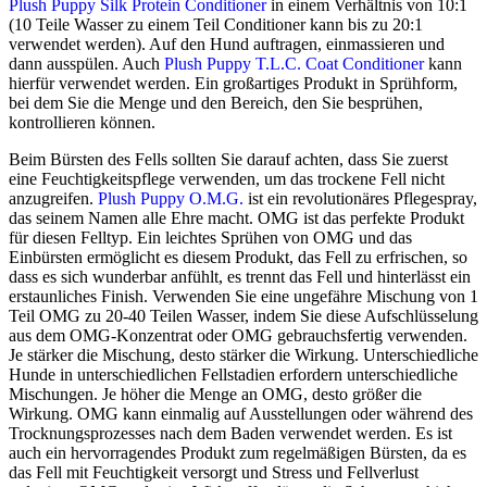
Plush Puppy Silk Protein Conditioner
in einem Verhältnis von 10:1
(10 Teile Wasser zu einem Teil Conditioner kann bis zu 20:1
verwendet werden). Auf den Hund auftragen, einmassieren und
dann ausspülen. Auch
Plush Puppy T.L.C. Coat Conditioner
kann
hierfür verwendet werden. Ein großartiges Produkt in Sprühform,
bei dem Sie die Menge und den Bereich, den Sie besprühen,
kontrollieren können.
Beim Bürsten des Fells sollten Sie darauf achten, dass Sie zuerst
eine Feuchtigkeitspflege verwenden, um das trockene Fell nicht
anzugreifen.
Plush Puppy O.M.G.
ist ein revolutionäres Pflegespray,
das seinem Namen alle Ehre macht. OMG ist das perfekte Produkt
für diesen Felltyp. Ein leichtes Sprühen von OMG und das
Einbürsten ermöglicht es diesem Produkt, das Fell zu erfrischen, so
dass es sich wunderbar anfühlt, es trennt das Fell und hinterlässt ein
erstaunliches Finish. Verwenden Sie eine ungefähre Mischung von 1
Teil OMG zu 20-40 Teilen Wasser, indem Sie diese Aufschlüsselung
aus dem OMG-Konzentrat oder OMG gebrauchsfertig verwenden.
Je stärker die Mischung, desto stärker die Wirkung. Unterschiedliche
Hunde in unterschiedlichen Fellstadien erfordern unterschiedliche
Mischungen. Je höher die Menge an OMG, desto größer die
Wirkung. OMG kann einmalig auf Ausstellungen oder während des
Trocknungsprozesses nach dem Baden verwendet werden. Es ist
auch ein hervorragendes Produkt zum regelmäßigen Bürsten, da es
das Fell mit Feuchtigkeit versorgt und Stress und Fellverlust