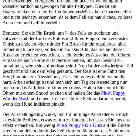
Fön verwenden. Hergestellt für eine einfache Anwendung und
wissenschaftlich ausgewogen für alle Felltypen. Dies ist ein
Haarverdicker, der dem Fell Volumen verleiht – kein Haarversteifer
und nicht leicht zu erkennen, da er dem Fell ein natürliches, volleres
Aussehen und Gefühl verleiht.
Benutzen Sie die Pin Brush, um ¾ des Fells zu trocknen und
entweder mit der Luft des Föhns und Ihren Fingern ein zerzaustes
Finish zu erzielen oder mit der Pin Brush für ein reguliertes, aber
immer noch lockeres, volles Finish. Das Bild, das Sie bei dieser
Rasse zu erreichen versuchen, ist ein breiteres Aussehen der Ohren,
so dass sie nach vorne zu fächern scheinen, um das Gesicht zu
umrahmen, wenn sie aufmerksam sind. Nun ist der schwierigste Teil
geschafft und aus dem Weg geräumt. Der Rest ist eine Fahrt den
Berg hinunter zur Ausstellung. Es ist ein gutes Gefühl, wenn die
harte Arbeit erledigt ist und man sich am Tag der Ausstellung nur
noch um das Aufplustern kümmern muss. Halten Sie einfach die
Ohren mit einem Snood trocken und halten Sie das
Plush Puppy
Wonder Wash
und einen Trockner für die Federn darunter bereit,
wenn der Hund indiskret pinkelt.
Der Ausstellungsring winkt, und für unruhige Aussteller wie mich
ist es kein Problem, etwas zu tun zu finden, also lassen Sie uns das
effektiv machen. Ein wenig
Plush Puppy Pixie Dust
auf die Bürste
streuen und leicht durch das Fell klopfen, fängt nur das Schimmern