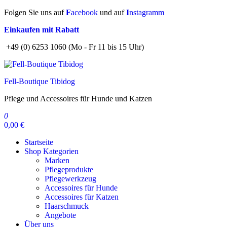
Zum
Folgen Sie uns auf
F
acebook
und auf
I
nstagramm
Inhalt
Einkaufen mit Rabatt
springen
+49 (0) 6253 1060 (Mo - Fr 11 bis 15 Uhr)
Fell-Boutique Tibidog
Pflege und Accessoires für Hunde und Katzen
0
0,00 €
Startseite
Shop Kategorien
Marken
Pflegeprodukte
Pflegewerkzeug
Accessoires für Hunde
Accessoires für Katzen
Haarschmuck
Angebote
Über uns