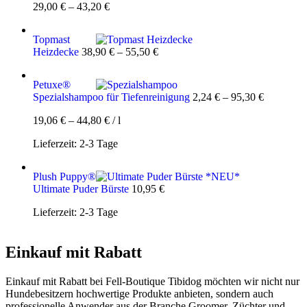
29,00
€
–
43,20
€
Topmast
Heizdecke
38,90
€
–
55,50
€
Petuxe®
Spezialshampoo für Tiefenreinigung
2,24
€
–
95,30
€
19,06
€
–
44,80
€
/
l
Lieferzeit:
2-3 Tage
Plush Puppy®
Ultimate Puder Bürste
10,95
€
Lieferzeit:
2-3 Tage
Einkauf mit Rabatt
Einkauf mit Rabatt bei Fell-Boutique Tibidog möchten wir nicht nur
Hundebesitzern hochwertige Produkte anbieten, sondern auch
professionelle Anwender aus der Branche Groomer, Züchter und