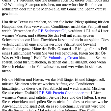
Glanz, 5:1 verdünnt, und Sie können auch 1/2 dieses Shampoos und
1/2 Whitening Shampoo mischen, um unerwünschte Rottöne zu
reduzieren oder für Blue Merle-Felle, um Glanz und Spannkraft zu
gewinnen.
Um diese Textur zu erhalten, sollten Sie keine Pflegespülung für den
Hauptteil des Fells verwenden. Conditioner macht das Fell platt und
weich. Verwenden Sie
P.P. Seabreeze Oil
, verdünnt 1 EL auf 4 Liter
warmes Wasser, und sättigen Sie das Fell mit einem großen
Schwamm bis zur Haut. Einwirken lassen und nicht ausspülen. Dies
verleiht dem Fell eine enorme gesunde Vitalität und bewahrt
dennoch die ganze Härte des Fells. Genau das Richtige für das Fell
eines Hütehundes! Wenn Sie viel Fell benötigen, fügen Sie der Öl-
Wasser-Mischung 1 Esslöffel
Volumising Cream
hinzu, um Zeit zu
sparen. Ideal für Situationen, in denen das Fell ausgeht, oder wenn
Sie sich einfach mehr Fell wünschen, und wer wünscht sich das
nicht?
Für die Hüften und Hosen, wo das Fell länger ist und hängen soll,
müssen Sie einen sehr schwachen Auftrag von Conditioner
hinzufügen, da dieser das Fell abflacht und weich macht. Mischen
Sie also einen Esslöffel
P.P. Silk Protein Conditioner
mit 1 Liter
warmem Wasser und sättigen Sie die Hose und die Hüften. Lassen
Sie es einwirken und spülen Sie es nicht ab – dies ist eine schwache
Anwendung und spart Zeit, da es so gleichmäßig verteilt wird und
Sie die Prozedur jedes Mal wiederholen können. (Der Collie