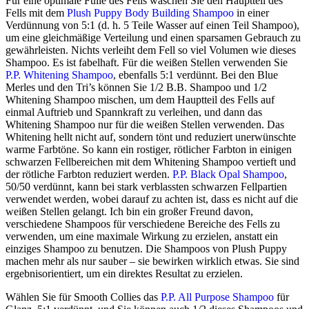
Für eine optimale Fülle des Fells waschen Sie den Hauptteil des
Fells mit dem
Plush Puppy Body Building Shampoo
in einer
Verdünnung von 5:1 (d. h. 5 Teile Wasser auf einen Teil Shampoo),
um eine gleichmäßige Verteilung und einen sparsamen Gebrauch zu
gewährleisten. Nichts verleiht dem Fell so viel Volumen wie dieses
Shampoo. Es ist fabelhaft. Für die weißen Stellen verwenden Sie
P.P. Whitening Shampoo
, ebenfalls 5:1 verdünnt. Bei den Blue
Merles und den Tri’s können Sie 1/2 B.B. Shampoo und 1/2
Whitening Shampoo mischen, um dem Hauptteil des Fells auf
einmal Auftrieb und Spannkraft zu verleihen, und dann das
Whitening Shampoo nur für die weißen Stellen verwenden. Das
Whitening hellt nicht auf, sondern tönt und reduziert unerwünschte
warme Farbtöne. So kann ein rostiger, rötlicher Farbton in einigen
schwarzen Fellbereichen mit dem Whitening Shampoo vertieft und
der rötliche Farbton reduziert werden.
P.P. Black Opal Shampoo
,
50/50 verdünnt, kann bei stark verblassten schwarzen Fellpartien
verwendet werden, wobei darauf zu achten ist, dass es nicht auf die
weißen Stellen gelangt. Ich bin ein großer Freund davon,
verschiedene Shampoos für verschiedene Bereiche des Fells zu
verwenden, um eine maximale Wirkung zu erzielen, anstatt ein
einziges Shampoo zu benutzen. Die Shampoos von Plush Puppy
machen mehr als nur sauber – sie bewirken wirklich etwas. Sie sind
ergebnisorientiert, um ein direktes Resultat zu erzielen.
Wählen Sie für Smooth Collies das
P.P. All Purpose Shampoo
für