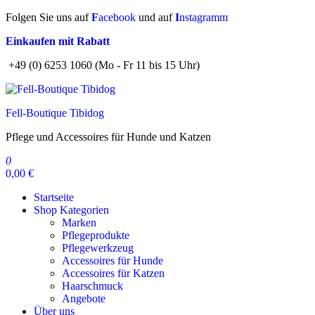
Zum
Folgen Sie uns auf
F
acebook
und auf
I
nstagramm
Inhalt
Einkaufen mit Rabatt
springen
+49 (0) 6253 1060 (Mo - Fr 11 bis 15 Uhr)
Fell-Boutique Tibidog
Pflege und Accessoires für Hunde und Katzen
0
0,00 €
Startseite
Shop Kategorien
Marken
Pflegeprodukte
Pflegewerkzeug
Accessoires für Hunde
Accessoires für Katzen
Haarschmuck
Angebote
Über uns