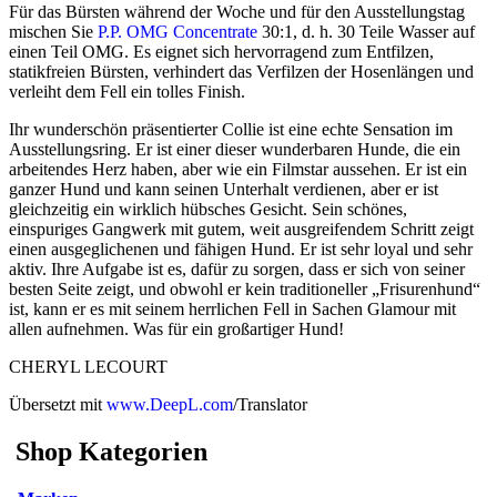
Für das Bürsten während der Woche und für den Ausstellungstag
mischen Sie
P.P. OMG Concentrate
30:1, d. h. 30 Teile Wasser auf
einen Teil OMG. Es eignet sich hervorragend zum Entfilzen,
statikfreien Bürsten, verhindert das Verfilzen der Hosenlängen und
verleiht dem Fell ein tolles Finish.
Ihr wunderschön präsentierter Collie ist eine echte Sensation im
Ausstellungsring. Er ist einer dieser wunderbaren Hunde, die ein
arbeitendes Herz haben, aber wie ein Filmstar aussehen. Er ist ein
ganzer Hund und kann seinen Unterhalt verdienen, aber er ist
gleichzeitig ein wirklich hübsches Gesicht. Sein schönes,
einspuriges Gangwerk mit gutem, weit ausgreifendem Schritt zeigt
einen ausgeglichenen und fähigen Hund. Er ist sehr loyal und sehr
aktiv. Ihre Aufgabe ist es, dafür zu sorgen, dass er sich von seiner
besten Seite zeigt, und obwohl er kein traditioneller „Frisurenhund“
ist, kann er es mit seinem herrlichen Fell in Sachen Glamour mit
allen aufnehmen. Was für ein großartiger Hund!
CHERYL LECOURT
Übersetzt mit
www.DeepL.com
/Translator
Shop Kategorien