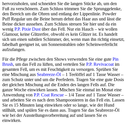
hervorzuholen, und schneiden Sie die langen Stücke ab, um den
Fuß zu verschönern. Zum Schluss trimmen Sie die Sprunggelenke,
den Bereich um die Ohren und entlang der Lippenlinie. Powder
Puff Regular um die Beine herum dehnt das Haar aus und lässt die
Beine dicker aussehen. Zum Schluss streuen Sie hier und da ein
wenig
P.P. Pixie Dust
über das Fell. Nur ein Hauch – wir wollen
Glamour, keine Glitzerfee, obwohl es kein Glitzer ist. Es handelt
sich um einen subtilen Schimmer, der, wenn man ihn richtig einsetzt,
fabelhaft geeignet ist, um Sonnenstrahlen oder Scheinwerferlicht
aufzufangen.
Für die Pflege zwischen den Shows verwenden Sie eine gute
Pin
Brush
, um das Fell zu lüften, und verteilen Sie
P.P. Revivacoat
im
gesamten Fell, um es mit Feuchtigkeit zu versorgen. Sprühen Sie
eine Mischung aus
Seabreeze-Öl
– 1 Teelöffel auf 1 Tasse Wasser –
zum Schutz unter und um die Peefedern. Tragen Sie eine gute Dosis
der gleichen Mischung auf die Enden des langen Fells auf. Die
ganze Woche einwirken lassen. Mischen Sie einmal im Monat eine
Anwendung von
P.P. Coat Rescue
– 1/4 Tasse auf 1 Tasse Wasser –
und arbeiten Sie es nach dem Shampoonieren in das Fell ein. Lassen
Sie es 15 Minuten lang einwirken oder so lange, wie der Hund
stillhält, und spülen Sie es dann aus. Tragen Sie das Seabreeze-Öl
wie bei der Ausstellungsvorbereitung auf und lassen Sie es
einwirken.