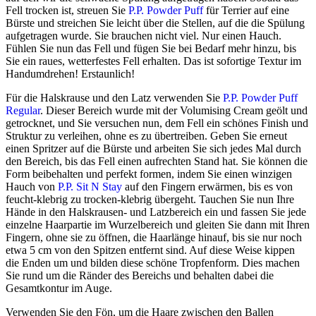
Fell trocken ist, streuen Sie
P.P. Powder Puff
für Terrier auf eine
Bürste und streichen Sie leicht über die Stellen, auf die die Spülung
aufgetragen wurde. Sie brauchen nicht viel. Nur einen Hauch.
Fühlen Sie nun das Fell und fügen Sie bei Bedarf mehr hinzu, bis
Sie ein raues, wetterfestes Fell erhalten. Das ist sofortige Textur im
Handumdrehen! Erstaunlich!
Für die Halskrause und den Latz verwenden Sie
P.P. Powder Puff
Regular
. Dieser Bereich wurde mit der Volumising Cream geölt und
getrocknet, und Sie versuchen nun, dem Fell ein schönes Finish und
Struktur zu verleihen, ohne es zu übertreiben. Geben Sie erneut
einen Spritzer auf die Bürste und arbeiten Sie sich jedes Mal durch
den Bereich, bis das Fell einen aufrechten Stand hat. Sie können die
Form beibehalten und perfekt formen, indem Sie einen winzigen
Hauch von
P.P. Sit N Stay
auf den Fingern erwärmen, bis es von
feucht-klebrig zu trocken-klebrig übergeht. Tauchen Sie nun Ihre
Hände in den Halskrausen- und Latzbereich ein und fassen Sie jede
einzelne Haarpartie im Wurzelbereich und gleiten Sie dann mit Ihren
Fingern, ohne sie zu öffnen, die Haarlänge hinauf, bis sie nur noch
etwa 5 cm von den Spitzen entfernt sind. Auf diese Weise kippen
die Enden um und bilden diese schöne Tropfenform. Dies machen
Sie rund um die Ränder des Bereichs und behalten dabei die
Gesamtkontur im Auge.
Verwenden Sie den Fön, um die Haare zwischen den Ballen