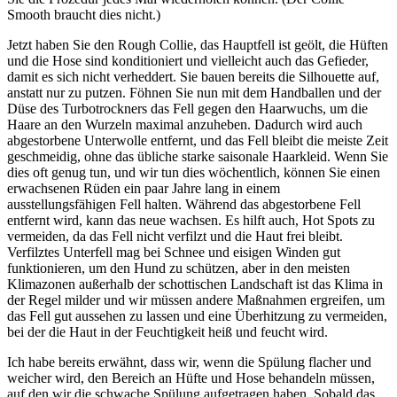
Smooth braucht dies nicht.)
Jetzt haben Sie den Rough Collie, das Hauptfell ist geölt, die Hüften
und die Hose sind konditioniert und vielleicht auch das Gefieder,
damit es sich nicht verheddert. Sie bauen bereits die Silhouette auf,
anstatt nur zu putzen. Föhnen Sie nun mit dem Handballen und der
Düse des Turbotrockners das Fell gegen den Haarwuchs, um die
Haare an den Wurzeln maximal anzuheben. Dadurch wird auch
abgestorbene Unterwolle entfernt, und das Fell bleibt die meiste Zeit
geschmeidig, ohne das übliche starke saisonale Haarkleid. Wenn Sie
dies oft genug tun, und wir tun dies wöchentlich, können Sie einen
erwachsenen Rüden ein paar Jahre lang in einem
ausstellungsfähigen Fell halten. Während das abgestorbene Fell
entfernt wird, kann das neue wachsen. Es hilft auch, Hot Spots zu
vermeiden, da das Fell nicht verfilzt und die Haut frei bleibt.
Verfilztes Unterfell mag bei Schnee und eisigen Winden gut
funktionieren, um den Hund zu schützen, aber in den meisten
Klimazonen außerhalb der schottischen Landschaft ist das Klima in
der Regel milder und wir müssen andere Maßnahmen ergreifen, um
das Fell gut aussehen zu lassen und eine Überhitzung zu vermeiden,
bei der die Haut in der Feuchtigkeit heiß und feucht wird.
Ich habe bereits erwähnt, dass wir, wenn die Spülung flacher und
weicher wird, den Bereich an Hüfte und Hose behandeln müssen,
auf den wir die schwache Spülung aufgetragen haben. Sobald das