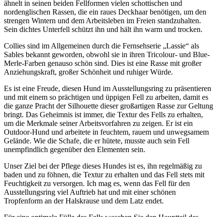
ähnelt in seinen beiden Fellformen vielen schottischen und
nordenglischen Rassen, die ein raues Deckhaar benötigen, um den
strengen Wintern und dem Arbeitsleben im Freien standzuhalten.
Sein dichtes Unterfell schützt ihn und hält ihn warm und trocken.
Collies sind im Allgemeinen durch die Fernsehserie „Lassie“ als
Sables bekannt geworden, obwohl sie in ihren Tricolour- und Blue-
Merle-Farben genauso schön sind. Dies ist eine Rasse mit großer
Anziehungskraft, großer Schönheit und ruhiger Würde.
Es ist eine Freude, diesen Hund im Ausstellungsring zu präsentieren
und mit einem so prächtigen und üppigen Fell zu arbeiten, damit es
die ganze Pracht der Silhouette dieser großartigen Rasse zur Geltung
bringt. Das Geheimnis ist immer, die Textur des Fells zu erhalten,
um die Merkmale seiner Arbeitsvorfahren zu zeigen. Er ist ein
Outdoor-Hund und arbeitete in feuchtem, rauem und unwegsamem
Gelände. Wie die Schafe, die er hütete, musste auch sein Fell
unempfindlich gegenüber den Elementen sein.
Unser Ziel bei der Pflege dieses Hundes ist es, ihn regelmäßig zu
baden und zu föhnen, die Textur zu erhalten und das Fell stets mit
Feuchtigkeit zu versorgen. Ich mag es, wenn das Fell für den
Ausstellungsring viel Auftrieb hat und mit einer schönen
Tropfenform an der Halskrause und dem Latz endet.