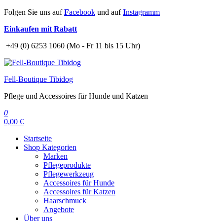
Zum
Folgen Sie uns auf
F
acebook
und auf
I
nstagramm
Inhalt
Einkaufen mit Rabatt
springen
+49 (0) 6253 1060 (Mo - Fr 11 bis 15 Uhr)
Fell-Boutique Tibidog
Pflege und Accessoires für Hunde und Katzen
0
0,00 €
Startseite
Shop Kategorien
Marken
Pflegeprodukte
Pflegewerkzeug
Accessoires für Hunde
Accessoires für Katzen
Haarschmuck
Angebote
Über uns