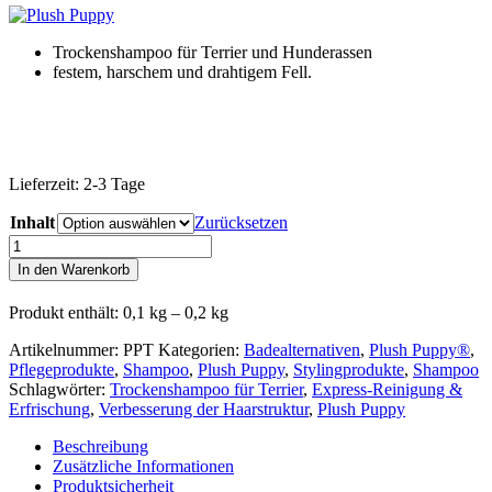
Trockenshampoo für Terrier und Hunderassen
festem, harschem und drahtigem Fell.
Lieferzeit:
2-3 Tage
Inhalt
Zurücksetzen
Plush
Puppy®
In den Warenkorb
Powder
Puff
Produkt enthält: 0,1
kg
– 0,2
kg
(Trockenshampoo)
*Terrier*
Artikelnummer:
PPT
Kategorien:
Badealternativen
,
Plush Puppy®
,
Menge
Pflegeprodukte
,
Shampoo
,
Plush Puppy
,
Stylingprodukte
,
Shampoo
Schlagwörter:
Trockenshampoo für Terrier
,
Express-Reinigung &
Erfrischung
,
Verbesserung der Haarstruktur
,
Plush Puppy
Beschreibung
Zusätzliche Informationen
Produktsicherheit