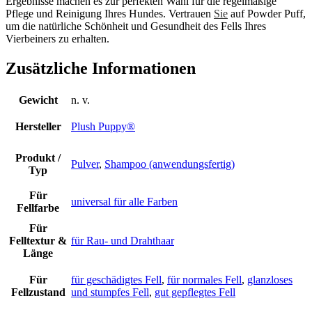
Ergebnisse machen es zur perfekten Wahl für die regelmäßige
Pflege und Reinigung Ihres Hundes. Vertrauen
Sie
auf Powder Puff,
um die natürliche Schönheit und Gesundheit des Fells Ihres
Vierbeiners zu erhalten.
Zusätzliche Informationen
Gewicht
n. v.
Hersteller
Plush Puppy®
Produkt /
Pulver
,
Shampoo (anwendungsfertig)
Typ
Für
universal für alle Farben
Fellfarbe
Für
Felltextur &
für Rau- und Drahthaar
Länge
Für
für geschädigtes Fell
,
für normales Fell
,
glanzloses
Fellzustand
und stumpfes Fell
,
gut gepflegtes Fell