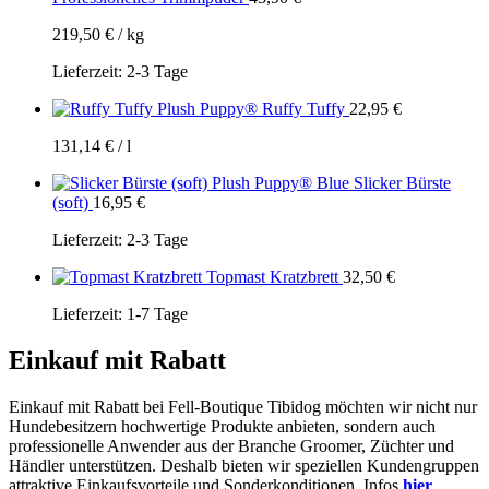
219,50
€
/
kg
Lieferzeit:
2-3 Tage
Plush Puppy® Ruffy Tuffy
22,95
€
131,14
€
/
l
Plush Puppy® Blue Slicker Bürste
(soft)
16,95
€
Lieferzeit:
2-3 Tage
Topmast Kratzbrett
32,50
€
Lieferzeit:
1-7 Tage
Einkauf mit Rabatt
Einkauf mit Rabatt bei Fell-Boutique Tibidog möchten wir nicht nur
Hundebesitzern hochwertige Produkte anbieten, sondern auch
professionelle Anwender aus der Branche Groomer, Züchter und
Händler unterstützen. Deshalb bieten wir speziellen Kundengruppen
attraktive Einkaufsvorteile und Sonderkonditionen. Infos
hier