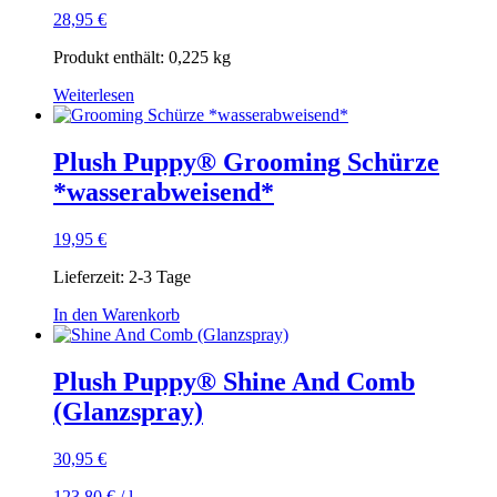
28,95
€
Produkt enthält: 0,225
kg
Weiterlesen
Plush Puppy® Grooming Schürze
*wasserabweisend*
19,95
€
Lieferzeit:
2-3 Tage
In den Warenkorb
Plush Puppy® Shine And Comb
(Glanzspray)
30,95
€
123,80
€
/
l