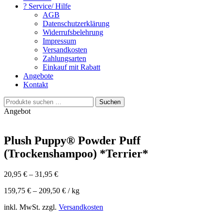
? Service/ Hilfe
AGB
Datenschutzerklärung
Widerrufsbelehrung
Impressum
Versandkosten
Zahlungsarten
Einkauf mit Rabatt
Angebote
Kontakt
Suchen
Suchen
nach:
Angebot
Plush Puppy® Powder Puff
(Trockenshampoo) *Terrier*
20,95
€
–
31,95
€
159,75
€
–
209,50
€
/
kg
inkl. MwSt. zzgl.
Versandkosten