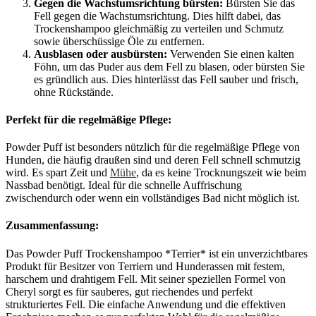
Gegen die Wachstumsrichtung bürsten:
Bürsten Sie das
Fell gegen die Wachstumsrichtung. Dies hilft dabei, das
Trockenshampoo gleichmäßig zu verteilen und Schmutz
sowie überschüssige Öle zu entfernen.
Ausblasen oder ausbürsten:
Verwenden Sie einen kalten
Föhn, um das Puder aus dem Fell zu blasen, oder bürsten Sie
es gründlich aus. Dies hinterlässt das Fell sauber und frisch,
ohne Rückstände.
Perfekt für die regelmäßige Pflege:
Powder Puff ist besonders nützlich für die regelmäßige Pflege von
Hunden, die häufig draußen sind und deren Fell schnell schmutzig
wird. Es spart Zeit und
Mühe
, da es keine Trocknungszeit wie beim
Nassbad benötigt. Ideal für die schnelle Auffrischung
zwischendurch oder wenn ein vollständiges Bad nicht möglich ist.
Zusammenfassung:
Das Powder Puff Trockenshampoo *Terrier* ist ein unverzichtbares
Produkt für Besitzer von Terriern und Hunderassen mit festem,
harschem und drahtigem Fell. Mit seiner speziellen Formel von
Cheryl sorgt es für sauberes, gut riechendes und perfekt
strukturiertes Fell. Die einfache Anwendung und die effektiven