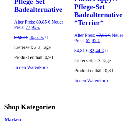
Pflege-Set
Pflege-Set
Badealternative
Badealternative
*Terrier*
Ursprünglicher
Alter Preis:
80,85
€
Neuer
Aktueller
Preis
Preis:
77,95
€
Preis
war:
Ursprüngli
Alter Preis:
67,85
€
Neuer
89,83
€
86,61
€
/
l
ist:
80,85 €
Aktueller
Preis
Preis:
65,95
€
77,95 €.
Preis
war:
Lieferzeit:
2-3 Tage
84,81
€
82,44
€
/
l
ist:
67,85 €
65,95 €.
Produkt enthält: 0,9
l
Lieferzeit:
2-3 Tage
In den Warenkorb
Produkt enthält: 0,8
l
In den Warenkorb
Shop Kategorien
Marken