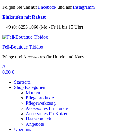
Zum
Folgen Sie uns auf
F
acebook
und auf
I
nstagramm
Inhalt
Einkaufen mit Rabatt
springen
+49 (0) 6253 1060 (Mo - Fr 11 bis 15 Uhr)
Fell-Boutique Tibidog
Pflege und Accessoires für Hunde und Katzen
0
0,00 €
Startseite
Shop Kategorien
Marken
Pflegeprodukte
Pflegewerkzeug
Accessoires für Hunde
Accessoires für Katzen
Haarschmuck
Angebote
Über uns