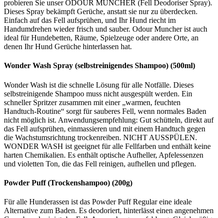
probieren Sie unser ODOUR MUNCHER (Fell Deodoriser Spray).
Dieses Spray bekämpft Gerüche, anstatt sie nur zu überdecken.
Einfach auf das Fell aufsprühen, und Ihr Hund riecht im
Handumdrehen wieder frisch und sauber. Odour Muncher ist auch
ideal für Hundebetten, Räume, Spielzeuge oder andere Orte, an
denen Ihr Hund Gerüche hinterlassen hat.
Wonder Wash Spray (selbstreinigendes Shampoo) (500ml)
Wonder Wash ist die schnelle Lösung für alle Notfälle. Dieses
selbstreinigende Shampoo muss nicht ausgespült werden. Ein
schneller Spritzer zusammen mit einer „warmen, feuchten
Handtuch-Routine“ sorgt für sauberes Fell, wenn normales Baden
nicht möglich ist. Anwendungsempfehlung: Gut schütteln, direkt auf
das Fell aufsprühen, einmassieren und mit einem Handtuch gegen
die Wachstumsrichtung trockenreiben. NICHT AUSSPÜLEN.
WONDER WASH ist geeignet für alle Fellfarben und enthält keine
harten Chemikalien. Es enthält optische Aufheller, Apfelessenzen
und violetten Ton, die das Fell reinigen, aufhellen und pflegen.
Powder Puff (Trockenshampoo) (200g)
Für alle Hunderassen ist das Powder Puff Regular eine ideale
Alternative zum Baden. Es deodoriert, hinterlässt einen angenehmen