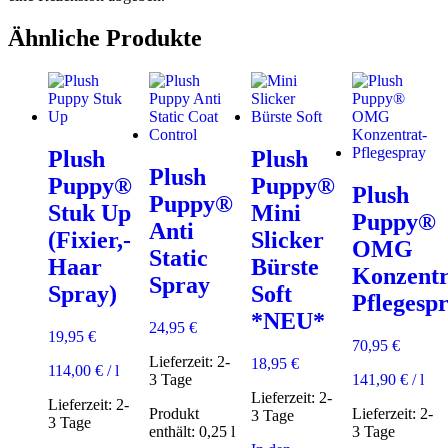
Ähnliche Produkte
Plush
Plush
Plush
Puppy®
Puppy®
Plush
Puppy®
Stuk Up
Mini
Puppy®
Anti
(Fixier,-
Slicker
OMG
Static
Haar
Bürste
Konzentr
Spray
Spray)
Soft
Pflegesp
*NEU*
24,95
€
19,95
€
70,95
€
Lieferzeit:
2-
18,95
€
114,00
€
/
l
3 Tage
141,90
€
/
l
Lieferzeit:
2-
Lieferzeit:
2-
Produkt
Lieferzeit:
2-
3 Tage
3 Tage
enthält: 0,25
l
3 Tage