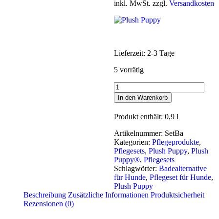
inkl. MwSt. zzgl.
Versandkosten
Lieferzeit:
2-3 Tage
5 vorrätig
Plush
Puppy®
In den Warenkorb
Pflege-
Set
Produkt enthält: 0,9
l
Badealternative
Menge
Artikelnummer:
SetBa
Kategorien:
Pflegeprodukte
,
Pflegesets
,
Plush Puppy
,
Plush
Puppy®
,
Pflegesets
Schlagwörter:
Badealternative
für Hunde
,
Pflegeset für Hunde
,
Plush Puppy
Beschreibung
Zusätzliche Informationen
Produktsicherheit
Rezensionen (0)