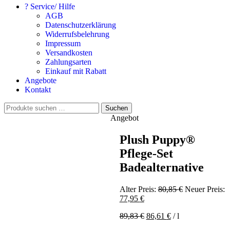
? Service/ Hilfe
AGB
Datenschutzerklärung
Widerrufsbelehrung
Impressum
Versandkosten
Zahlungsarten
Einkauf mit Rabatt
Angebote
Kontakt
Suchen
Suchen
nach:
Angebot
Plush Puppy®
Pflege-Set
Badealternative
Ursprüngliche
Alter Preis:
80,85
€
Neuer Preis:
Aktueller
Preis
77,95
€
Preis
war:
89,83
€
86,61
€
/
l
ist:
80,85 €
77,95 €.