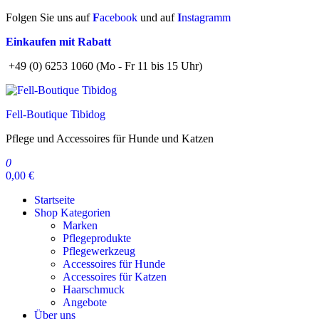
Zum
Folgen Sie uns auf
F
acebook
und auf
I
nstagramm
Inhalt
Einkaufen mit Rabatt
springen
+49 (0) 6253 1060 (Mo - Fr 11 bis 15 Uhr)
Fell-Boutique Tibidog
Pflege und Accessoires für Hunde und Katzen
0
0,00 €
Startseite
Shop Kategorien
Marken
Pflegeprodukte
Pflegewerkzeug
Accessoires für Hunde
Accessoires für Katzen
Haarschmuck
Angebote
Über uns