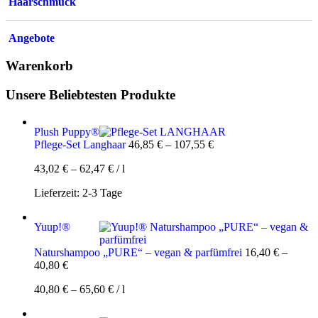
Haarschmuck
Angebote
Warenkorb
Unsere Beliebtesten Produkte
Plush Puppy®
Pflege-Set Langhaar
46,85
€
–
107,55
€
43,02
€
–
62,47
€
/
l
Lieferzeit:
2-3 Tage
Yuup!®
Naturshampoo „PURE“ – vegan & parfümfrei
16,40
€
–
40,80
€
40,80
€
–
65,60
€
/
l