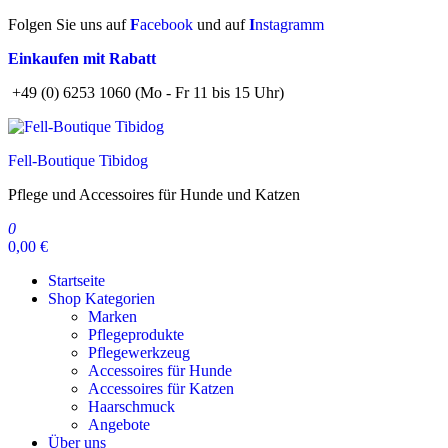
Zum
Folgen Sie uns auf
F
acebook
und auf
I
nstagramm
Inhalt
Einkaufen mit Rabatt
springen
+49 (0) 6253 1060 (Mo - Fr 11 bis 15 Uhr)
Fell-Boutique Tibidog
Pflege und Accessoires für Hunde und Katzen
0
0,00 €
Startseite
Shop Kategorien
Marken
Pflegeprodukte
Pflegewerkzeug
Accessoires für Hunde
Accessoires für Katzen
Haarschmuck
Angebote
Über uns