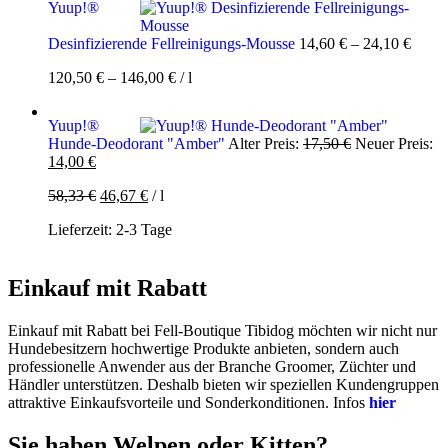
Yuup!®
Desinfizierende Fellreinigungs-Mousse
14,60
€
–
24,10
€
120,50
€
–
146,00
€
/
l
Yuup!®
Ursprüngliche
Hunde-Deodorant "Amber"
Alter Preis:
17,50
€
Neuer Preis:
Aktueller
Preis
14,00
€
Preis
war:
58,33
€
46,67
€
/
l
ist:
17,50 €
14,00 €.
Lieferzeit:
2-3 Tage
Einkauf mit Rabatt
Einkauf mit Rabatt bei Fell-Boutique Tibidog möchten wir nicht nur
Hundebesitzern hochwertige Produkte anbieten, sondern auch
professionelle Anwender aus der Branche Groomer, Züchter und
Händler unterstützen. Deshalb bieten wir speziellen Kundengruppen
attraktive Einkaufsvorteile und Sonderkonditionen. Infos
hier
Sie haben Welpen oder Kitten?