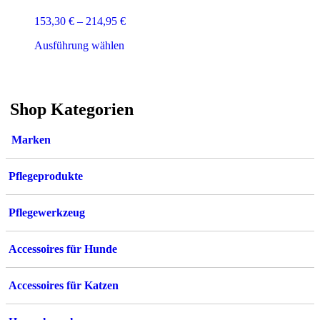
153,30
€
–
214,95
€
Dieses
Ausführung wählen
Produkt
weist
mehrere
Varianten
Shop Kategorien
auf.
Die
Optionen
Marken
können
auf
der
Pflegeprodukte
Produktseite
gewählt
werden
Pflegewerkzeug
Accessoires für Hunde
Accessoires für Katzen