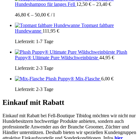
Hundeshampoo für langes Fell
12,50
€
–
23,40
€
46,80
€
–
50,00
€
/
l
Topmast faltbare
Hundewanne
111,95
€
Lieferzeit:
1-7 Tage
Plush
Puppy® Ultimate Pure Wildschweinbürste
44,95
€
Lieferzeit:
2-3 Tage
Plush Puppy® Mix-Flasche
6,00
€
Lieferzeit:
2-3 Tage
Einkauf mit Rabatt
Einkauf mit Rabatt bei Fell-Boutique Tibidog möchten wir nicht nur
Hundebesitzern hochwertige Produkte anbieten, sondern auch
professionelle Anwender aus der Branche Groomer, Züchter und
Händler unterstützen. Deshalb bieten wir speziellen Kundengruppen
attraktive Einkaufsvorteile und Sonderkonditionen. Infos
hier