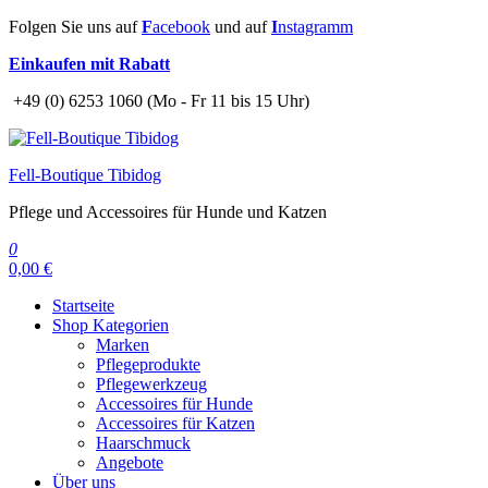
Zum
Folgen Sie uns auf
F
acebook
und auf
I
nstagramm
Inhalt
Einkaufen mit Rabatt
springen
+49 (0) 6253 1060 (Mo - Fr 11 bis 15 Uhr)
Fell-Boutique Tibidog
Pflege und Accessoires für Hunde und Katzen
0
0,00 €
Startseite
Shop Kategorien
Marken
Pflegeprodukte
Pflegewerkzeug
Accessoires für Hunde
Accessoires für Katzen
Haarschmuck
Angebote
Über uns