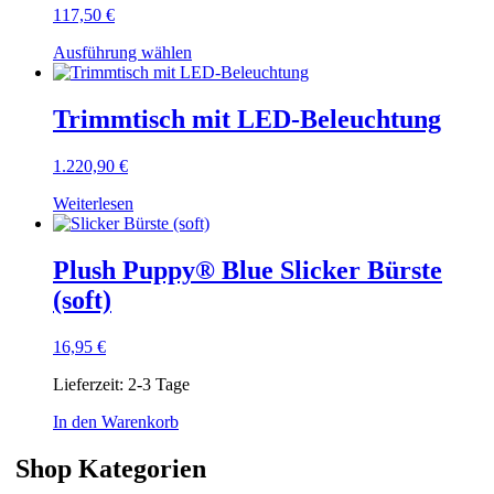
117,50
€
Dieses
Ausführung wählen
Produkt
weist
mehrere
Trimmtisch mit LED-Beleuchtung
Varianten
auf.
1.220,90
€
Die
Optionen
Weiterlesen
können
auf
der
Plush Puppy® Blue Slicker Bürste
Produktseite
gewählt
(soft)
werden
16,95
€
Lieferzeit:
2-3 Tage
In den Warenkorb
Shop Kategorien