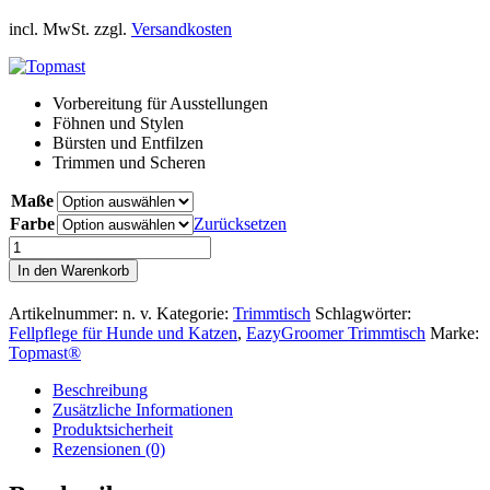
incl. MwSt. zzgl.
Versandkosten
Vorbereitung für Ausstellungen
Föhnen und Stylen
Bürsten und Entfilzen
Trimmen und Scheren
Maße
Farbe
Zurücksetzen
EazyGroomer
Trimmtisch
In den Warenkorb
Menge
Artikelnummer:
n. v.
Kategorie:
Trimmtisch
Schlagwörter:
Fellpflege für Hunde und Katzen
,
EazyGroomer Trimmtisch
Marke:
Topmast®
Beschreibung
Zusätzliche Informationen
Produktsicherheit
Rezensionen (0)