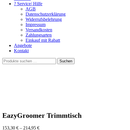
? Service/ Hilfe
AGB
Datenschutzerklärung
Widerrufsbelehrung
Impressum
Versandkosten
Zahlungsarten
Einkauf mit Rabatt
Angebote
Kontakt
Suchen
Suchen
nach:
EazyGroomer Trimmtisch
153,30
€
–
214,95
€